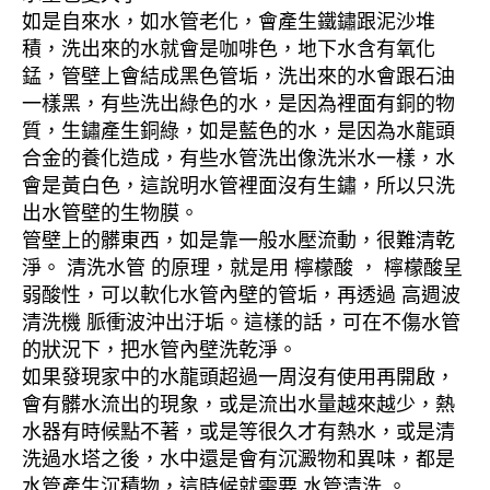
如是自來水，如水管老化，會產生鐵鏽跟泥沙堆
積，洗出來的水就會是咖啡色，地下水含有氧化
錳，管壁上會結成黑色管垢，洗出來的水會跟石油
一樣黑，有些洗出綠色的水，是因為裡面有銅的物
質，生鏽產生銅綠，如是藍色的水，是因為水龍頭
合金的養化造成，有些水管洗出像洗米水一樣，水
會是黃白色，這說明水管裡面沒有生鏽，所以只洗
出水管壁的生物膜。
管壁上的髒東西，如是靠一般水壓流動，很難清乾
淨。 清洗水管 的原理，就是用 檸檬酸 ， 檸檬酸呈
弱酸性，可以軟化水管內壁的管垢，再透過 高週波
清洗機 脈衝波沖出汙垢。這樣的話，可在不傷水管
的狀況下，把水管內壁洗乾淨。
如果發現家中的水龍頭超過一周沒有使用再開啟，
會有髒水流出的現象，或是流出水量越來越少，熱
水器有時候點不著，或是等很久才有熱水，或是清
洗過水塔之後，水中還是會有沉澱物和異味，都是
水管產生沉積物，這時候就需要 水管清洗 。