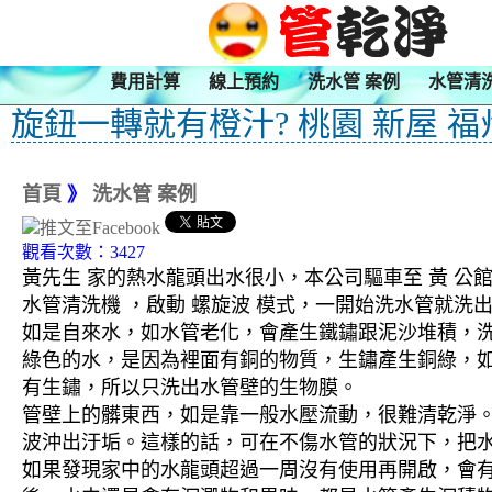
費用計算
線上預約
洗水管 案例
水管清
旋鈕一轉就有橙汁? 桃園 新屋 福
首頁
》
洗水管 案例
觀看次數：3427
黃先生 家的熱水龍頭出水很小，本公司驅車至 黃 公館
水管清洗機 ，啟動 螺旋波 模式，一開始洗水管就
如是自來水，如水管老化，會產生鐵鏽跟泥沙堆積，
綠色的水，是因為裡面有銅的物質，生鏽產生銅綠，
有生鏽，所以只洗出水管壁的生物膜。
管壁上的髒東西，如是靠一般水壓流動，很難清乾淨。 
波沖出汙垢。這樣的話，可在不傷水管的狀況下，把
如果發現家中的水龍頭超過一周沒有使用再開啟，會