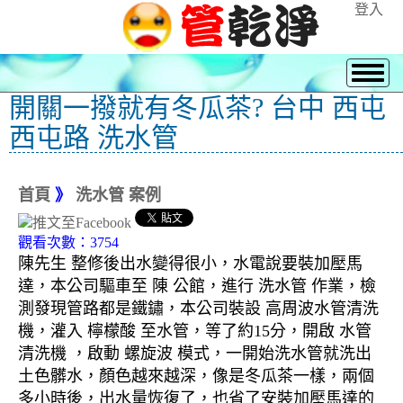
登入
開關一撥就有冬瓜茶? 台中 西屯
西屯路 洗水管
首頁
》
洗水管 案例
觀看次數：3754
陳先生 整修後出水變得很小，水電說要裝加壓馬
達，本公司驅車至 陳 公館，進行 洗水管 作業，檢
測發現管路都是鐵鏽，本公司裝設 高周波水管清洗
機，灌入 檸檬酸 至水管，等了約15分，開啟 水管
清洗機 ，啟動 螺旋波 模式，一開始洗水管就洗出
土色髒水，顏色越來越深，像是冬瓜茶一樣，兩個
多小時後，出水量恢復了，也省了安裝加壓馬達的