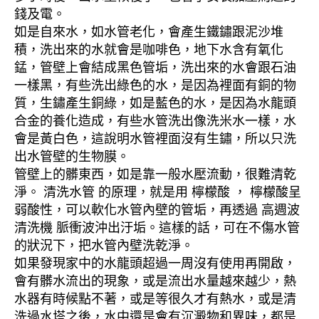
錢及電。
如是自來水，如水管老化，會產生鐵鏽跟泥沙堆
積，洗出來的水就會是咖啡色，地下水含有氧化
錳，管壁上會結成黑色管垢，洗出來的水會跟石油
一樣黑，有些洗出綠色的水，是因為裡面有銅的物
質，生鏽產生銅綠，如是藍色的水，是因為水龍頭
合金的養化造成，有些水管洗出像洗米水一樣，水
會是黃白色，這說明水管裡面沒有生鏽，所以只洗
出水管壁的生物膜。
管壁上的髒東西，如是靠一般水壓流動，很難清乾
淨。 清洗水管 的原理，就是用 檸檬酸 ， 檸檬酸呈
弱酸性，可以軟化水管內壁的管垢，再透過 高週波
清洗機 脈衝波沖出汙垢。這樣的話，可在不傷水管
的狀況下，把水管內壁洗乾淨。
如果發現家中的水龍頭超過一周沒有使用再開啟，
會有髒水流出的現象，或是流出水量越來越少，熱
水器有時候點不著，或是等很久才有熱水，或是清
洗過水塔之後，水中還是會有沉澱物和異味，都是