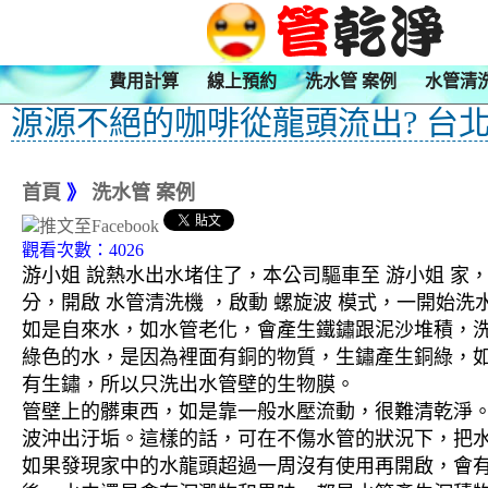
費用計算
線上預約
洗水管 案例
水管清
源源不絕的咖啡從龍頭流出? 台北
首頁
》
洗水管 案例
觀看次數：4026
游小姐 說熱水出水堵住了，本公司驅車至 游小姐 家，
分，開啟 水管清洗機 ，啟動 螺旋波 模式，一開
如是自來水，如水管老化，會產生鐵鏽跟泥沙堆積，
綠色的水，是因為裡面有銅的物質，生鏽產生銅綠，
有生鏽，所以只洗出水管壁的生物膜。
管壁上的髒東西，如是靠一般水壓流動，很難清乾淨。 
波沖出汙垢。這樣的話，可在不傷水管的狀況下，把
如果發現家中的水龍頭超過一周沒有使用再開啟，會