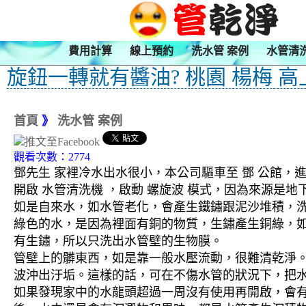
費用計算
線上預約
洗水管 案例
水管清
旋鈕一轉就有醬油? 桃園 楊梅 高
首頁
》
洗水管 案例
觀看次數：2774
鄧先生 家裡冷水出水很小，本公司驅車至 鄧 公館，進
開啟 水管清洗機 ，啟動 螺旋波 模式，因為來源
如是自來水，如水管老化，會產生鐵鏽跟泥沙堆積，
綠色的水，是因為裡面有銅的物質，生鏽產生銅綠，
有生鏽，所以只洗出水管壁的生物膜。
管壁上的髒東西，如是靠一般水壓流動，很難清乾淨。 
波沖出汙垢。這樣的話，可在不傷水管的狀況下，把
如果發現家中的水龍頭超過一周沒有使用再開啟，會