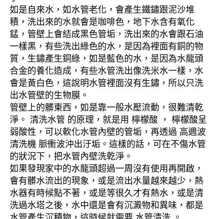
如是自來水，如水管老化，會產生鐵鏽跟泥沙堆
積，洗出來的水就會是咖啡色，地下水含有氧化
錳，管壁上會結成黑色管垢，洗出來的水會跟石油
一樣黑，有些洗出綠色的水，是因為裡面有銅的物
質，生鏽產生銅綠，如是藍色的水，是因為水龍頭
合金的養化造成，有些水管洗出像洗米水一樣，水
會是黃白色，這說明水管裡面沒有生鏽，所以只洗
出水管壁的生物膜。
管壁上的髒東西，如是靠一般水壓流動，很難清乾
淨。 清洗水管 的原理，就是用 檸檬酸 ， 檸檬酸呈
弱酸性，可以軟化水管內壁的管垢，再透過 高週波
清洗機 脈衝波沖出汙垢。這樣的話，可在不傷水管
的狀況下，把水管內壁洗乾淨。
如果發現家中的水龍頭超過一周沒有使用再開啟，
會有髒水流出的現象，或是流出水量越來越少，熱
水器有時候點不著，或是等很久才有熱水，或是清
洗過水塔之後，水中還是會有沉澱物和異味，都是
水管產生沉積物，這時候就需要 水管清洗 。