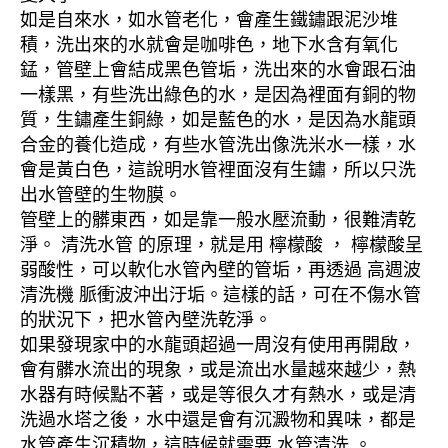
如是自來水，如水管老化，會產生鐵鏽跟泥沙堆
積，洗出來的水就會是咖啡色，地下水含有氧化
錳，管壁上會結成黑色管垢，洗出來的水會跟石油
一樣黑，有些洗出綠色的水，是因為裡面有銅的物
質，生鏽產生銅綠，如是藍色的水，是因為水龍頭
合金的養化造成，有些水管洗出像洗米水一樣，水
會是黃白色，這說明水管裡面沒有生鏽，所以只洗
出水管壁的生物膜。
管壁上的髒東西，如是靠一般水壓流動，很難清乾
淨。 清洗水管 的原理，就是用 檸檬酸 ， 檸檬酸呈
弱酸性，可以軟化水管內壁的管垢，再透過 高週波
清洗機 脈衝波沖出汙垢。這樣的話，可在不傷水管
的狀況下，把水管內壁洗乾淨。
如果發現家中的水龍頭超過一周沒有使用再開啟，
會有髒水流出的現象，或是流出水量越來越少，熱
水器有時候點不著，或是等很久才有熱水，或是清
洗過水塔之後，水中還是會有沉澱物和異味，都是
水管產生沉積物，這時候就需要 水管清洗 。