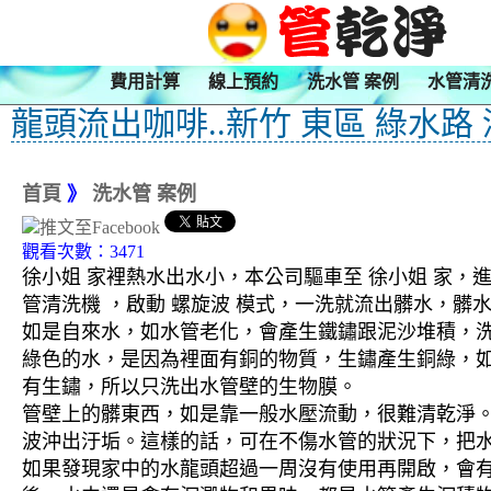
費用計算
線上預約
洗水管 案例
水管清
龍頭流出咖啡..新竹 東區 綠水路
首頁
》
洗水管 案例
觀看次數：3471
徐小姐 家裡熱水出水小，本公司驅車至 徐小姐 家，進
管清洗機 ，啟動 螺旋波 模式，一洗就流出髒水，
如是自來水，如水管老化，會產生鐵鏽跟泥沙堆積，
綠色的水，是因為裡面有銅的物質，生鏽產生銅綠，
有生鏽，所以只洗出水管壁的生物膜。
管壁上的髒東西，如是靠一般水壓流動，很難清乾淨。 
波沖出汙垢。這樣的話，可在不傷水管的狀況下，把
如果發現家中的水龍頭超過一周沒有使用再開啟，會