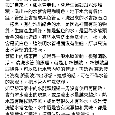
如是自來水，如水管老化，會產生鐵鏽跟泥沙堆
積，洗出來的水就會是咖啡色，地下水含有氧化
錳，管壁上會結成黑色管垢，洗出來的水會跟石油
一樣黑，有些洗出綠色的水，是因為裡面有銅的物
質，生鏽產生銅綠，如是藍色的水，是因為水龍頭
合金的養化造成，有些水管洗出像洗米水一樣，水
會是黃白色，這說明水管裡面沒有生鏽，所以只洗
出水管壁的生物膜。
管壁上的髒東西，如是靠一般水壓流動，很難清乾
淨。 清洗水管 的原理，就是用 檸檬酸 ， 檸檬酸呈
弱酸性，可以軟化水管內壁的管垢，再透過 高週波
清洗機 脈衝波沖出汙垢。這樣的話，可在不傷水管
的狀況下，把水管內壁洗乾淨。
如果發現家中的水龍頭超過一周沒有使用再開啟，
會有髒水流出的現象，或是流出水量越來越少，熱
水器有時候點不著，或是等很久才有熱水，或是清
洗過水塔之後，水中還是會有沉澱物和異味，都是
水管產生沉積物，這時候就需要 水管清洗 。