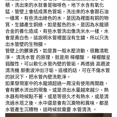
積，洗出來的水就會是咖啡色，地下水含有氧化
錳，管壁上會結成黑色管垢，洗出來的水會跟石油
一樣黑，有些洗出綠色的水，是因為裡面有銅的物
質，生鏽產生銅綠，如是藍色的水，是因為水龍頭
合金的養化造成，有些水管洗出像洗米水一樣，水
會是黃白色，這說明水管裡面沒有生鏽，所以只洗
出水管壁的生物膜。
管壁上的髒東西，如是靠一般水壓流動，很難清乾
淨。 清洗水管 的原理，就是用 檸檬酸 ， 檸檬酸呈
弱酸性，可以軟化水管內壁的管垢，再透過 高週波
清洗機 脈衝波沖出汙垢。這樣的話，可在不傷水管
的狀況下，把水管內壁洗乾淨。
如果發現家中的水龍頭超過一周沒有使用再開啟，
會有髒水流出的現象，或是流出水量越來越少，熱
水器有時候點不著，或是等很久才有熱水，或是清
洗過水塔之後，水中還是會有沉澱物和異味，都是
水管產生沉積物，這時候就需要 水管清洗 。