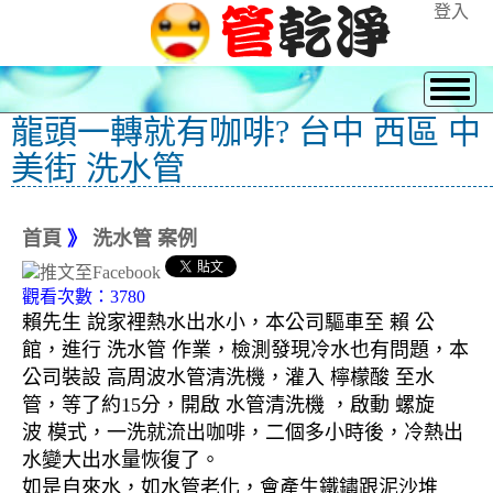
登入
龍頭一轉就有咖啡? 台中 西區 中
美街 洗水管
首頁
》
洗水管 案例
觀看次數：3780
賴先生 說家裡熱水出水小，本公司驅車至 賴 公
館，進行 洗水管 作業，檢測發現冷水也有問題，本
公司裝設 高周波水管清洗機，灌入 檸檬酸 至水
管，等了約15分，開啟 水管清洗機 ，啟動 螺旋
波 模式，一洗就流出咖啡，二個多小時後，冷熱出
水變大出水量恢復了。
如是自來水，如水管老化，會產生鐵鏽跟泥沙堆