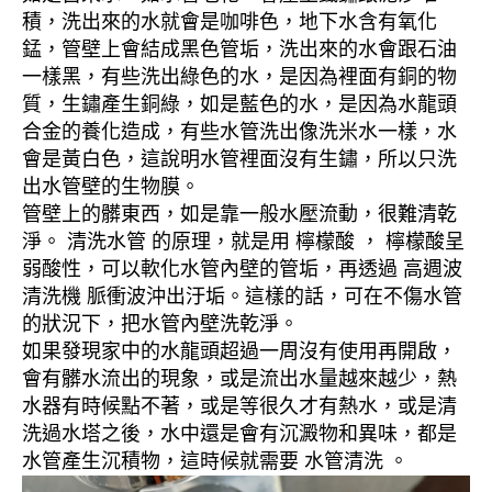
積，洗出來的水就會是咖啡色，地下水含有氧化
錳，管壁上會結成黑色管垢，洗出來的水會跟石油
一樣黑，有些洗出綠色的水，是因為裡面有銅的物
質，生鏽產生銅綠，如是藍色的水，是因為水龍頭
合金的養化造成，有些水管洗出像洗米水一樣，水
會是黃白色，這說明水管裡面沒有生鏽，所以只洗
出水管壁的生物膜。
管壁上的髒東西，如是靠一般水壓流動，很難清乾
淨。 清洗水管 的原理，就是用 檸檬酸 ， 檸檬酸呈
弱酸性，可以軟化水管內壁的管垢，再透過 高週波
清洗機 脈衝波沖出汙垢。這樣的話，可在不傷水管
的狀況下，把水管內壁洗乾淨。
如果發現家中的水龍頭超過一周沒有使用再開啟，
會有髒水流出的現象，或是流出水量越來越少，熱
水器有時候點不著，或是等很久才有熱水，或是清
洗過水塔之後，水中還是會有沉澱物和異味，都是
水管產生沉積物，這時候就需要 水管清洗 。