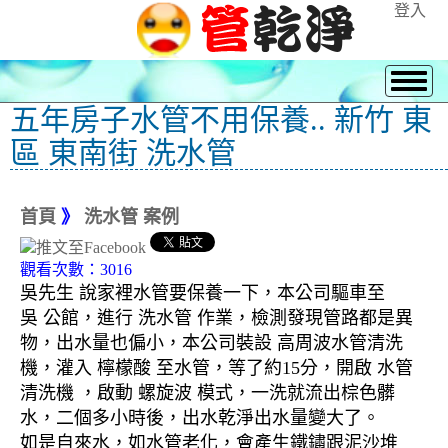
登入
五年房子水管不用保養.. 新竹 東
區 東南街 洗水管
首頁
》
洗水管 案例
觀看次數：3016
吳先生 說家裡水管要保養一下，本公司驅車至
吳 公館，進行 洗水管 作業，檢測發現管路都是異
物，出水量也偏小，本公司裝設 高周波水管清洗
機，灌入 檸檬酸 至水管，等了約15分，開啟 水管
清洗機 ，啟動 螺旋波 模式，一洗就流出棕色髒
水，二個多小時後，出水乾淨出水量變大了。
如是自來水，如水管老化，會產生鐵鏽跟泥沙堆