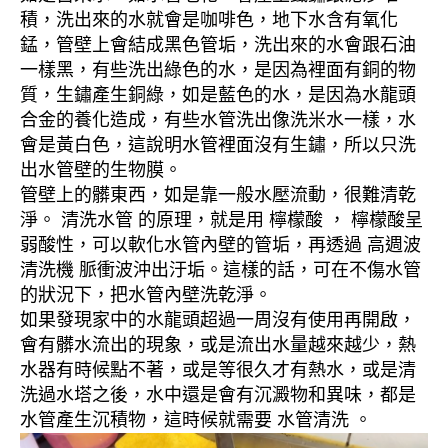
積，洗出來的水就會是咖啡色，地下水含有氧化
錳，管壁上會結成黑色管垢，洗出來的水會跟石油
一樣黑，有些洗出綠色的水，是因為裡面有銅的物
質，生鏽產生銅綠，如是藍色的水，是因為水龍頭
合金的養化造成，有些水管洗出像洗米水一樣，水
會是黃白色，這說明水管裡面沒有生鏽，所以只洗
出水管壁的生物膜。
管壁上的髒東西，如是靠一般水壓流動，很難清乾
淨。 清洗水管 的原理，就是用 檸檬酸 ， 檸檬酸呈
弱酸性，可以軟化水管內壁的管垢，再透過 高週波
清洗機 脈衝波沖出汙垢。這樣的話，可在不傷水管
的狀況下，把水管內壁洗乾淨。
如果發現家中的水龍頭超過一周沒有使用再開啟，
會有髒水流出的現象，或是流出水量越來越少，熱
水器有時候點不著，或是等很久才有熱水，或是清
洗過水塔之後，水中還是會有沉澱物和異味，都是
水管產生沉積物，這時候就需要 水管清洗 。