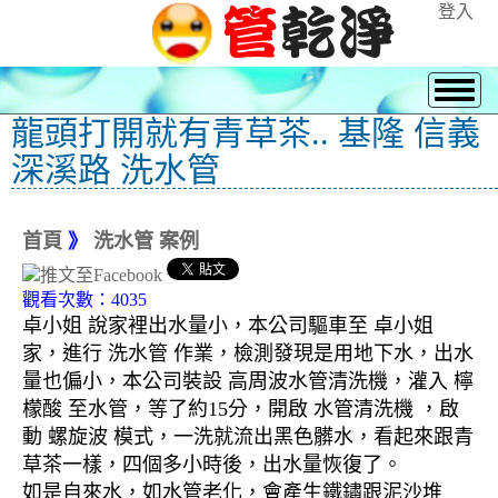
登入
龍頭打開就有青草茶.. 基隆 信義
深溪路 洗水管
首頁
》
洗水管 案例
觀看次數：4035
卓小姐 說家裡出水量小，本公司驅車至 卓小姐
家，進行 洗水管 作業，檢測發現是用地下水，出水
量也偏小，本公司裝設 高周波水管清洗機，灌入 檸
檬酸 至水管，等了約15分，開啟 水管清洗機 ，啟
動 螺旋波 模式，一洗就流出黑色髒水，看起來跟青
草茶一樣，四個多小時後，出水量恢復了。
如是自來水，如水管老化，會產生鐵鏽跟泥沙堆