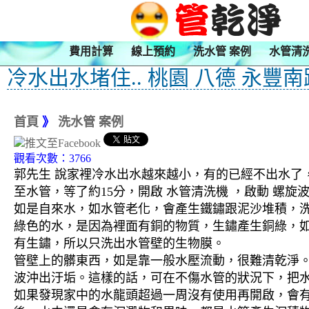
費用計算
線上預約
洗水管 案例
水管清
冷水出水堵住.. 桃園 八德 永豐
首頁
》
洗水管 案例
觀看次數：3766
郭先生 說家裡冷水出水越來越小，有的已經不出水了，
至水管，等了約15分，開啟 水管清洗機 ，啟動 螺
如是自來水，如水管老化，會產生鐵鏽跟泥沙堆積，
綠色的水，是因為裡面有銅的物質，生鏽產生銅綠，
有生鏽，所以只洗出水管壁的生物膜。
管壁上的髒東西，如是靠一般水壓流動，很難清乾淨。 
波沖出汙垢。這樣的話，可在不傷水管的狀況下，把
如果發現家中的水龍頭超過一周沒有使用再開啟，會