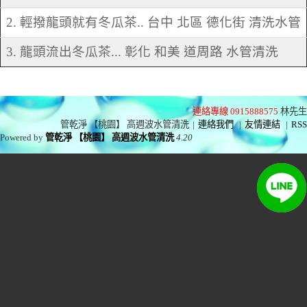
2. 輕撥龍頭就有冬瓜茶.. 台中 北區 德化街 清洗水管
3. 龍頭流出冬瓜茶... 彰化 和美 道周路 水管清洗
連絡專線 0915888575
林先生
管乾淨 【桃園】 高週波水管清洗
|
連絡我們
|
友情連結
|
RSS
Powered by
管乾淨 【桃園】 高週波水管清洗
4.20