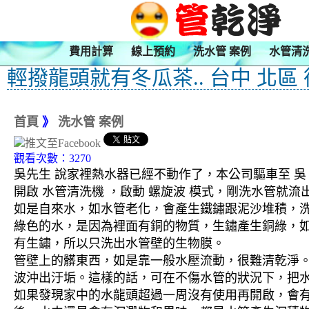
費用計算
線上預約
洗水管 案例
水管清
輕撥龍頭就有冬瓜茶.. 台中 北區
首頁
》
洗水管 案例
觀看次數：3270
吳先生 說家裡熱水器已經不動作了，本公司驅車至 吳 
開啟 水管清洗機 ，啟動 螺旋波 模式，剛洗水管就
如是自來水，如水管老化，會產生鐵鏽跟泥沙堆積，
綠色的水，是因為裡面有銅的物質，生鏽產生銅綠，
有生鏽，所以只洗出水管壁的生物膜。
管壁上的髒東西，如是靠一般水壓流動，很難清乾淨。 
波沖出汙垢。這樣的話，可在不傷水管的狀況下，把
如果發現家中的水龍頭超過一周沒有使用再開啟，會