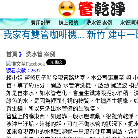
費用計算
線上預約
洗水管 案例
水管清
我家有雙管咖啡機... 新竹 建中一
首頁
》
洗水管 案例
觀看次數：2637
賴小姐 整修房子時發現管路堵塞，本公司驅車至 賴 
管，等了約15分，開啟 水管清洗機 ，啟動 螺旋波
如是自來水，如水管老化，會產生鐵鏽跟泥沙堆積，
綠色的水，是因為裡面有銅的物質，生鏽產生銅綠，
有生鏽，所以只洗出水管壁的生物膜。
管壁上的髒東西，如是靠一般水壓流動，很難清乾淨。 
波沖出汙垢。這樣的話，可在不傷水管的狀況下，把
如果發現家中的水龍頭超過一周沒有使用再開啟，會