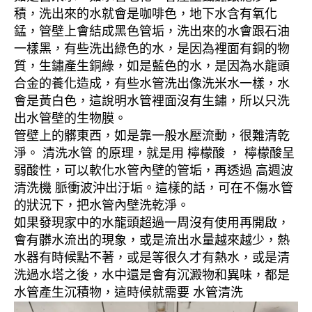
積，洗出來的水就會是咖啡色，地下水含有氧化
錳，管壁上會結成黑色管垢，洗出來的水會跟石油
一樣黑，有些洗出綠色的水，是因為裡面有銅的物
質，生鏽產生銅綠，如是藍色的水，是因為水龍頭
合金的養化造成，有些水管洗出像洗米水一樣，水
會是黃白色，這說明水管裡面沒有生鏽，所以只洗
出水管壁的生物膜。
管壁上的髒東西，如是靠一般水壓流動，很難清乾
淨。 清洗水管 的原理，就是用 檸檬酸 ， 檸檬酸呈
弱酸性，可以軟化水管內壁的管垢，再透過 高週波
清洗機 脈衝波沖出汙垢。這樣的話，可在不傷水管
的狀況下，把水管內壁洗乾淨。
如果發現家中的水龍頭超過一周沒有使用再開啟，
會有髒水流出的現象，或是流出水量越來越少，熱
水器有時候點不著，或是等很久才有熱水，或是清
洗過水塔之後，水中還是會有沉澱物和異味，都是
水管產生沉積物，這時候就需要 水管清洗