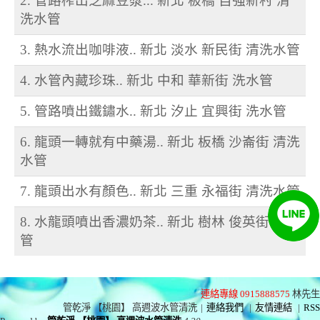
2. 管路榨出芝麻豆漿... 新北 板橋 自強新村 清
洗水管
3. 熱水流出咖啡液.. 新北 淡水 新民街 清洗水管
4. 水管內藏珍珠.. 新北 中和 華新街 洗水管
5. 管路噴出鐵鏽水.. 新北 汐止 宜興街 洗水管
6. 龍頭一轉就有中藥湯.. 新北 板橋 沙崙街 清洗
水管
7. 龍頭出水有顏色.. 新北 三重 永福街 清洗水管
8. 水龍頭噴出香濃奶茶.. 新北 樹林 俊英街 洗水
管
連絡專線 0915888575
林先生
管乾淨 【桃園】 高週波水管清洗
|
連絡我們
|
友情連結
|
RSS