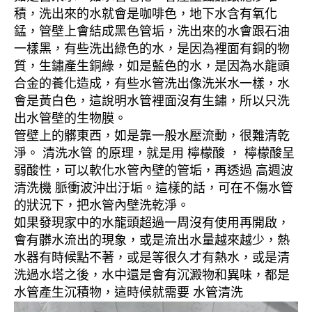
積，洗出來的水就會是咖啡色，地下水含有氧化
錳，管壁上會結成黑色管垢，洗出來的水會跟石油
一樣黑，有些洗出綠色的水，是因為裡面有銅的物
質，生鏽產生銅綠，如是藍色的水，是因為水龍頭
合金的養化造成，有些水管洗出像洗米水一樣，水
會是黃白色，這說明水管裡面沒有生鏽，所以只洗
出水管壁的生物膜。
管壁上的髒東西，如是靠一般水壓流動，很難清乾
淨。 清洗水管 的原理，就是用 檸檬酸 ， 檸檬酸呈
弱酸性，可以軟化水管內壁的管垢，再透過 高週波
清洗機 脈衝波沖出汙垢。這樣的話，可在不傷水管
的狀況下，把水管內壁洗乾淨。
如果發現家中的水龍頭超過一周沒有使用再開啟，
會有髒水流出的現象，或是流出水量越來越少，熱
水器有時候點不著，或是等很久才有熱水，或是清
洗過水塔之後，水中還是會有沉澱物和異味，都是
水管產生沉積物，這時候就需要 水管清洗