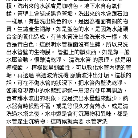
積，洗出來的水就會是咖啡色，地下水含有氧化
錳，管壁上會結成黑色管垢，洗出來的水會跟石油
一樣黑，有些洗出綠色的水，是因為裡面有銅的物
質，生鏽產生銅綠，如是藍色的水，是因為水龍頭
合金的養化造成，有些水管洗出像洗米水一樣，水
會是黃白色，這說明水管裡面沒有生鏽，所以只洗
出水管壁的生物膜。 管壁上的髒東西，如是靠一般
水壓流動，很難清乾淨。 清洗水管 的原理，就是用
檸檬酸 ， 檸檬酸呈弱酸性，可以軟化水管內壁的管
垢，再透過 高週波清洗機 脈衝波沖出汙垢。這樣的
話，可在不傷水管的狀況下，把水管內壁洗乾淨。
如果發現家中的水龍頭超過一周沒有使用再開啟，
會有髒水流出的現象，或是流出水量越來越少，熱
水器有時候點不著，或是等很久才有熱水，或是清
洗過水塔之後，水中還是會有沉澱物和異味，都是
水管產生沉積物，這時候就需要 水管清洗