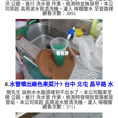
洪 公館，進行 洗水管 作業，檢測時並無發現，本公
司架起 高周波水管清洗機，灌入 檸檬酸水 至管路裡
觀看次數：3892
面，等了約15分，開啟 水管清洗機 ，啟動 脈衝波 模
式，一開始就洗出髒水，看起來就像是冬瓜茶一樣，
如下圖片影片，兩個多小時後，熱水出水量恢復正常
了!! 如是自來水，如水管老化，會產生鐵鏽跟泥沙堆
積，洗出來的水就會是咖啡色，地下水含有氧化錳，
管壁上會結成黑色管垢，洗出來的水會跟石油一樣
黑，有些洗出綠色的水，是因為裡面有銅的物質，生
鏽產生銅綠，如...
8.
水管噴出綠色果菜汁? 台中 北屯 昌平路 水
簡先生 說熱水水龍頭堵到不出水了，本公司驅車至
管清洗
簡 公館，進行 洗水管 作業，檢測時發現就管路都是
管垢，本公司架起 高周波水管清洗機，灌入 檸檬酸
觀看次數：3711
水 至管路裡面，等了約15分，開啟 水管清洗機 ，啟
動 脈衝波 模式，一開始就洗出綠色的髒水，連我們
都嚇了一跳，看起來就像是果菜汁，如下圖片影片，