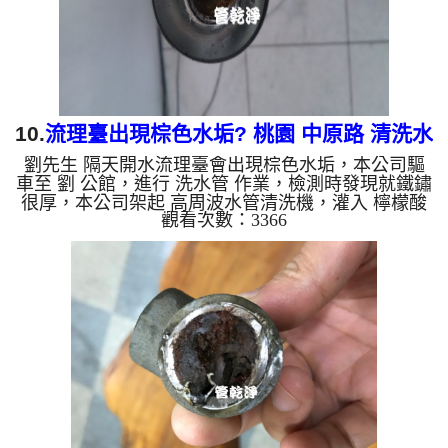
因為裡面有銅的物質...
10.
流理臺出現棕色水垢? 桃園 中原路 清洗水
劉先生 隔天開水流理臺會出現棕色水垢，本公司驅
管
車至 劉 公館，進行 洗水管 作業，檢測時發現就鐵鏽
很厚，本公司架起 高周波水管清洗機，灌入 檸檬酸
觀看次數：3366
水 至管路裡面，等了約15分，開啟 水管清洗機 ，啟
動 螺旋波 模式，一開始就洗出棕色的髒水，越洗就
越多髒，跟咖啡一樣，如下圖片影片，兩個多小時
後，管路清洗乾淨出水量也變大了!! 如是自來水，如
水管老化，會產生鐵鏽跟泥沙堆積，洗出來的水就會
是咖啡色，地下水含有氧化錳，管壁上會結成黑色管
垢，洗出來的水會跟石油一樣黑，有些洗出綠色的
水，是因為裡面有銅...