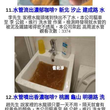
11.
水管流出濃郁咖啡? 新北 汐止 建成路 水
李先生 家裡水龍頭堵到快出不了水，本公司驅車
管清洗
至 李 公館，進行 洗水管 作業，檢測時發現就水管的
被泥及鐵鏽堵得密不透風，本公司架起 高周波水管
觀看次數：3374
清洗機，灌入 檸檬酸水 至管路裡面，等了約15分，
開啟 水管清洗機 ，啟動 螺旋波 模式，一開始就洗出
棕色的髒水，越洗就越多，跟咖啡一模一樣，如下圖
片影片，兩個多小時後，管路清洗乾淨出水量也恢復
正常了!! 如是自來水，如水管老化，會產生鐵鏽跟泥
沙堆積，洗出來的水就會是咖啡色，地下水含有氧化
錳，管壁上會結成黑色管垢，洗出來的水會跟石油一
樣黑，有些洗出綠...
12.
水管噴出香濃咖啡? 桃園 龜山 明德路 洗
趙先生 說家裡的水龍頭只要一天不用，隔天就會有
水管
棕黃色的顏色，本公司驅車至 趙 公館，進行 洗水管