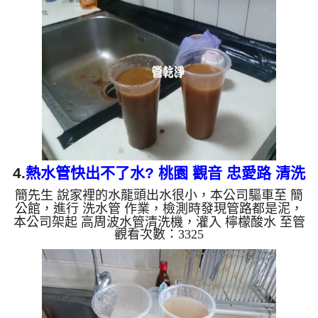
絕，越洗就越髒，如下圖片影片，一個多小時後，水
變清澈出水量也恢復了!! 如是自來水，如水管老化，
會產生鐵鏽跟泥沙堆積，洗出來的水就會是咖啡色，
地下水含有氧化錳，管壁上會結成黑色管垢，洗出來
的水會跟石油一樣黑，有些洗出綠色的水，是因為裡
面有銅的物質，生...
4.
熱水管快出不了水? 桃園 觀音 忠愛路 清洗
簡先生 說家裡的水龍頭出水很小，本公司驅車至 簡
水管
公館，進行 洗水管 作業，檢測時發現管路都是泥，
本公司架起 高周波水管清洗機，灌入 檸檬酸水 至管
觀看次數：3325
路裡面，等了約15分，開啟 水管清洗機 ，啟動 脈衝
波 模式，一開始就洗出泥水，源源不絕，越洗就越
髒，如下圖片影片，兩個多小時後，水管清洗乾淨出
水量也恢復正常了!! 如是自來水，如水管老化，會產
生鐵鏽跟泥沙堆積，洗出來的水就會是咖啡色，地下
水含有氧化錳，管壁上會結成黑色管垢，洗出來的水
會跟石油一樣黑，有些洗出綠色的水，是因為裡面有