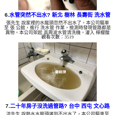
6.
水管突然不出水? 新北 樹林 長壽街 洗水管
張先生 說家裡的水龍頭忽然不出水了，本公司驅車
至 張 公館，進行 洗水管 作業，檢測時發現管路都是
異物，本公司架起 高周波水管清洗機，灌入 檸檬酸
觀看次數：3519
水 至管路裡面，等了約15分，開啟 水管清洗機 ，啟
動 脈衝波 模式，一開始就洗出棕色髒水，還掉出不
少塊狀鐵鏽，如下圖片影片，兩個多小時後，水管出
水量恢復正常了!! 如是自來水，如水管老化，會產生
鐵鏽跟泥沙堆積，洗出來的水就會是咖啡色，地下水
含有氧化錳，管壁上會結成黑色管垢，洗出來的水會
跟石油一樣黑，有些洗出綠色的水，是因為裡面有銅
的物質，生鏽產...
7.
二十年房子沒洗過管路? 台中 西屯 文心路
洪先生 說熱水水龍頭堵到不出水了，本公司驅車至
清洗水管