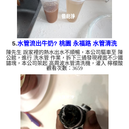
銅的物質，生鏽...
5.
水管流出牛奶? 桃園 永福路 水管清洗
陳先生 說家裡的熱水出水不順暢，本公司驅車至 陳
公館，進行 洗水管 作業，拆下三通發現裡面不少鐵
鏽塊，本公司架起 高周波水管清洗機，灌入 檸檬酸
觀看次數：3659
水 至管路裡面，等了約15分，開啟 水管清洗機 ，啟
動 螺旋波 模式，一開始就洗出白色髒水，看起來跟
牛奶一樣，如下圖片影片，兩個小時後，管路清洗乾
淨出水量也恢復正常了!! 如是自來水，如水管老化，
會產生鐵鏽跟泥沙堆積，洗出來的水就會是咖啡色，
地下水含有氧化錳，管壁上會結成黑色管垢，洗出來
的水會跟石油一樣黑，有些洗出綠色的水，是因為裡
面有銅的物質，...