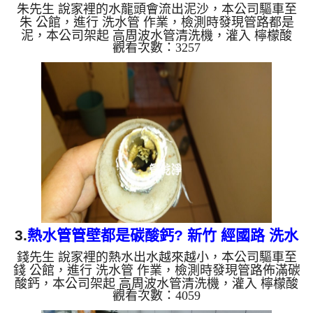
朱先生 說家裡的水龍頭會流出泥沙，本公司驅車至
朱 公館，進行 洗水管 作業，檢測時發現管路都是
泥，本公司架起 高周波水管清洗機，灌入 檸檬酸
觀看次數：3257
水 至管路裡面，等了約15分，開啟 水管清洗機 ，啟
動 螺旋波 模式，一開始就洗出棕色髒水，源源不
絕，如下圖片影片，兩個小時後，水變乾淨出水量也
變大了!! 如是自來水，如水管老化，會產生鐵鏽跟泥
沙堆積，洗出來的水就會是咖啡色，地下水含有氧化
錳，管壁上會結成黑色管垢，洗出來的水會跟石油一
樣黑，有些洗出綠色的水，是因為裡面有銅的物質，
生鏽產生銅綠，如是藍...
3.
熱水管管壁都是碳酸鈣? 新竹 經國路 洗水
錢先生 說家裡的熱水出水越來越小，本公司驅車至
管
錢 公館，進行 洗水管 作業，檢測時發現管路佈滿碳
酸鈣，本公司架起 高周波水管清洗機，灌入 檸檬酸
觀看次數：4059
水 至管路裡面，等了約15分，開啟 水管清洗機 ，啟
動 脈衝波 模式，一開始就洗出棕色髒水，源源不