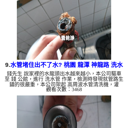
兩個多小時後，水變清澈出水量也恢復大小了!! 如是
自來水，如水管老化，會產生鐵鏽跟泥沙堆積，洗出
來的水就會是咖啡色，地下水含有氧化錳，管壁上會
結成黑色管垢，洗出來的水會跟石油一樣黑，有些洗
出綠色的水，是...
9.
水管堵住出不了水? 桃園 龍潭 神龍路 洗水
錢先生 說家裡的水龍頭出水越來越小，本公司驅車
管
至 錢 公館，進行 洗水管 作業，檢測時發現就管路生
鏽的很嚴重，本公司架起 高周波水管清洗機，灌
觀看次數：3468
入 檸檬酸水 至管路裡面，等了約15分，開啟 水管清
洗機 ，啟動 螺旋波 模式，一開始就洗出土黑色的髒
水，看起來就很噁心，如下圖片影片，兩個多小時
後，水變乾淨出水量也恢復了!! 如是自來水，如水管
老化，會產生鐵鏽跟泥沙堆積，洗出來的水就會是咖
啡色，地下水含有氧化錳，管壁上會結成黑色管垢，
洗出來的水會跟石油一樣黑，有些洗出綠色的水，是