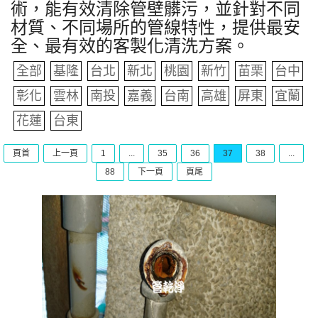
術，能有效清除管壁髒污，並針對不同
材質、不同場所的管線特性，提供最安
全、最有效的客製化清洗方案。
全部
基隆
台北
新北
桃園
新竹
苗栗
台中
彰化
雲林
南投
嘉義
台南
高雄
屏東
宜蘭
花蓮
台東
頁首
上一頁
1
...
35
36
37
38
...
88
下一頁
頁尾