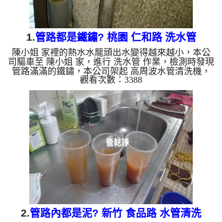
1.
管路都是鐵鏽? 桃園 仁和路 洗水管
陳小姐 家裡的熱水水龍頭出水變得越來越小，本公
司驅車至 陳小姐 家，進行 洗水管 作業，檢測時發現
管路滿滿的鐵鏽，本公司架起 高周波水管清洗機，
觀看次數：3388
灌入 檸檬酸 至管路裡面，等了約15分，開啟 水管清
洗機 ，啟動 螺旋波 模式，一開始就洗出棕色髒水，
越洗就越髒，如下圖片影片，兩個小時後，水變乾淨
出水量也恢復正常了!! 如是自來水，如水管老化，會
產生鐵鏽跟泥沙堆積，洗出來的水就會是咖啡色，地
下水含有氧化錳，管壁上會結成黑色管垢，洗出來的
水會跟石油一樣黑，有些洗出綠色的水，是因為裡面
有銅的物質，生...
2.
管路內都是泥? 新竹 食品路 水管清洗