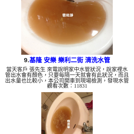
水管 時鏽水出水約半個小時， 水管清洗 約兩個小時
後，水管總算洗乾淨，客戶 陳小姐 高興的說，終於
能放心用水了。 清洗水管, 水管清洗, 洗...
9.
基隆 安樂 樂利二街 清洗水管
當天客戶 張先生 來電說明家中水管狀況，說家裡水
管出水會有顏色，只要每隔一天就會有此狀況，而且
出水量也比較小，本公司開車到現場檢測，發現水管
觀看次數：11831
管路厚厚的管垢，於是本公司裝設 管路清洗機 ，開
始 清洗水管 ，異物及鏽水從水龍頭不斷噴出，如下
影片，洗水管 時鏽水出水約幾十分鐘，水泄掉了還
留一層污垢，如下圖，客戶 張先生 拍照留念， 水管
清洗 約兩個小時後，水管總算洗乾淨，客戶 張先生
很高興，終於可安心用水了。 清洗水管, 水管清洗,
洗水管, 熱水管堵塞, 熱水忽冷忽熱 ...