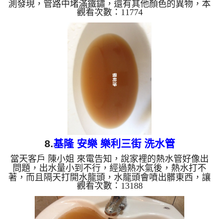
測發現，管路中堵滿鐵鏽，還有其他顏色的異物，本
觀看次數：11774
公司架設 管路清洗機 ，開始 清洗水管 ，水龍頭一開
始噴出綠水，沒多久變成噴鏽水，如下圖片影片，客
戶 鄭先生 非常訝異， 洗水管 時髒水出水約四十分鐘
才變為清澈， 水管清洗 約兩個半小時後，熱水管出
水正常，客戶 鄭先生 非常高興，總算能正常洗碗洗
澡了。 清洗水管, 水管清洗, 洗水管, 熱水管堵塞, 熱
水忽冷忽熱 ...
8.
基隆 安樂 樂利三街 洗水管
當天客戶 陳小姐 來電告知，說家裡的熱水管好像出
問題，出水量小到不行，經過熱水氣後，熱水打不
著，而且隔天打開水龍頭，水龍頭會噴出髒東西，讓
觀看次數：13188
她覺得洗澡刷牙噁心不已，本公司到現場檢測，才剛
拆下水龍頭就出現密密麻麻的管垢，讓客戶 陳小姐
看了下一跳，本公司架設 管路清洗機 ，開始 清洗水
管 ，鏽水及雜質一直從水龍頭噴出，如下影片，洗