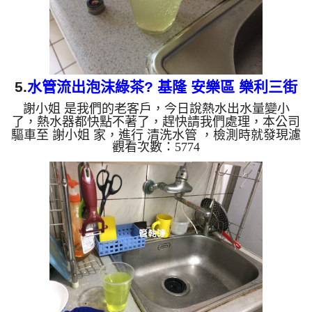
5.
水管流出泡沫綠茶? 基隆 安樂區 樂利三街
謝小姐 是我們的老客戶，今日說熱水出水量變小
水管清洗
了，熱水器都快點不著了，趕快請我們處理，本公司
驅車至 謝小姐 家，進行 清洗水管 ，檢測時就發現濾
觀看次數：5774
嘴上有塑膠片，如圖，本公司架起 高周波水管清洗
機，灌入 檸檬酸水 至管路裡面，等了約15分，開
啟 水管清洗機 ，啟動 螺旋波 模式，要把水管的污垢
及異物沖出來，一開始就流出棕色的髒水，越來越濃
越來越多，後面淨出現泡沫狀的水，像是泡沫綠茶，
如下影片圖片，謝小姐看了都傻住，一個多小時後，
熱水出水量恢復正常，謝小姐能使用熱水了!! 如是自
來水，如水管老化...