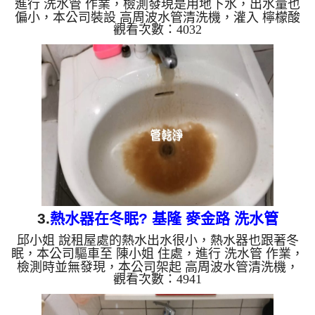
進行 洗水管 作業，檢測發現是用地下水，出水量也
偏小，本公司裝設 高周波水管清洗機，灌入 檸檬酸
觀看次數：4032
至水管，等了約15分，開啟 水管清洗機 ，啟動 螺旋
波 模式，一洗就流出黑色髒水，看起來跟青草茶一
樣，四個多小時後，出水量恢復了。 如是自來水，
如水管老化，會產生鐵鏽跟泥沙堆積，洗出來的水就
會是咖啡色，地下水含有氧化錳，管壁上會結成黑色
管垢，洗出來的水會跟石油一樣黑，有些洗出綠色的
水，是因為裡面有銅的物質，生鏽產生銅綠，如是藍
色的水，是因為水龍...
3.
熱水器在冬眠? 基隆 麥金路 洗水管
邱小姐 說租屋處的熱水出水很小，熱水器也跟著冬
眠，本公司驅車至 陳小姐 住處，進行 洗水管 作業，
檢測時並無發現，本公司架起 高周波水管清洗機，
觀看次數：4941
灌入 檸檬酸 至管路裡面，等了約15分，開啟 水管清
洗機 ，啟動 螺旋波 模式，一洗水管就是棕色髒水，
越洗就越髒，髒水狂噴，如下圖片影片，兩個小時