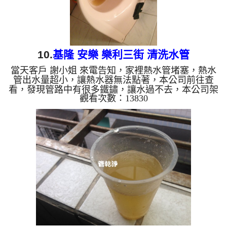
10.
基隆 安樂 樂利三街 清洗水管
當天客戶 謝小姐 來電告知，家裡熱水管堵塞，熱水
管出水量超小，讓熱水器無法點著，本公司前往查
看，發現管路中有很多鐵鏽，讓水過不去，本公司架
觀看次數：13830
設起 水管清洗機 ，並開始 洗水管 ， 過程中 不斷的
噴出髒水，如下影片， 水管清洗 沒一會，管路堵住
了，於是改用特殊工法來 清洗水管 ，約兩個小時，
水管終於能正常出水，客戶非常高興，可以洗澡了。
清洗水管, 水管清洗, 洗水管, 熱水管堵塞, 熱水忽冷忽
熱 ...