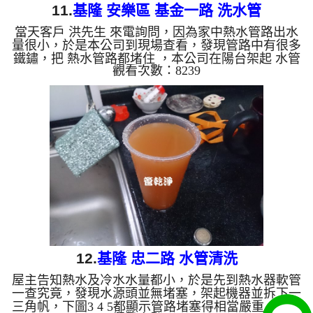
11.
基隆 安樂區 基金一路 洗水管
當天客戶 洪先生 來電詢問，因為家中熱水管路出水
量很小，於是本公司到現場查看，發現管路中有很多
鐵鏽，把 熱水管路都堵住 ，本公司在陽台架起 水管
觀看次數：8239
清洗機 ，開始 洗水管 ，水龍頭不斷溢出鐵鏽水 ，如
下影片， 清洗二個小時，管路裡的鐵鏽終於清洗乾
淨，熱水管路也出水正常了。 清洗水管,水管清洗, 洗
水管, 熱水管堵塞, 熱水忽冷忽熱 ...
12.
基隆 忠二路 水管清洗
屋主告知熱水及冷水水量都小，於是先到熱水器軟管
一查究竟，發現水源頭並無堵塞，架起機器並拆下一
三角帆，下圖3 4 5都顯示管路堵塞得相當嚴重，所以