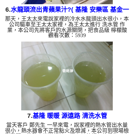
6.
水龍頭流出青蘋果汁?( 基隆 安樂區 基金一
那天，王太太來電說家裡的冷水水龍頭出水很小，本
路 清洗水管 )
公司驅車至王太太家裡，為王太太進行 洗水管 作
業，本公司先將客戶的水源關閉，把食品級 檸檬酸
觀看次數：5939
溶液灌入水管，靜置約20分鐘，再用 高周波清洗機
，把水管內壁污垢和沉積物沖出來，一開始沒想到洗
出來的水呈黃綠色，看起來跟青蘋果汁一樣，後面變
成了咖啡色，王太太邊看就邊呼喊Oh My God!，直說
房子才15年而已，水管裡面怎麼髒成這樣？ 如是自
來水，如水管老化，會產生鐵鏽跟泥沙堆積，洗出來
的水就會是咖啡色，地下水因含有氧化錳，在管壁上
會結成黑色管垢，...
7.
基隆 暖暖 源遠路 清洗水管
當天客戶 鄭先生 一早來電，說家裡的熱水管出水量
很小，熱水器會不正常點火及熄滅，本公司到現場檢