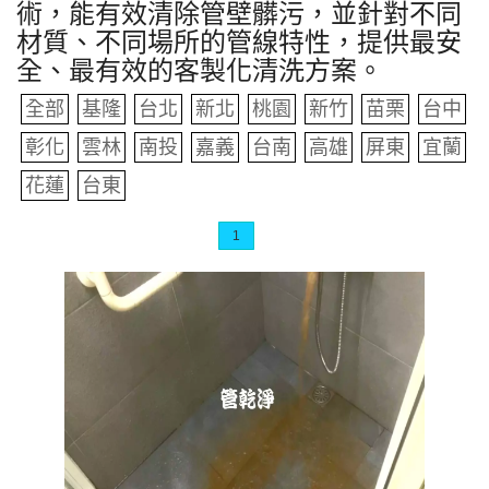
術，能有效清除管壁髒污，並針對不同
材質、不同場所的管線特性，提供最安
全、最有效的客製化清洗方案。
全部
基隆
台北
新北
桃園
新竹
苗栗
台中
彰化
雲林
南投
嘉義
台南
高雄
屏東
宜蘭
花蓮
台東
1