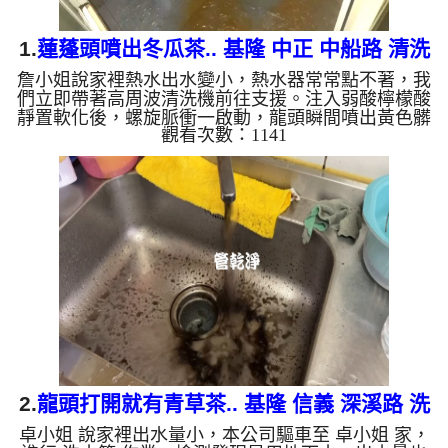
1.
蓮蓬頭噴出冬瓜茶.. 基隆 中正 中船路 清洗
詹小姐說家裡熱水出水變小，熱水器常常點不著，我
水管
們立即帶著高周波清洗機前往支援。注入弱酸檸檬酸
靜置軟化後，螺旋脈衝一啟動，龍頭瞬間噴出黃色髒
觀看次數：1141
水！顏色變成咖啡色，越來越深，看起來像是冬瓜
茶，兩個多小時後，出水變乾淨熱水出水量也恢復
了。 為什麼水管需要定期「大掃除」？ 單靠水壓帶
不走管壁陳年汙垢。不同的水質顏色，反映了不同的
居家隱患： 棕色（鐵鏽）： 管線老化徵兆。 黑色
（氧化錳）： 常見於地下水源。 綠色（銅綠）： 銅
合金接頭氧化。 ...
2.
龍頭打開就有青草茶.. 基隆 信義 深溪路 洗
卓小姐 說家裡出水量小，本公司驅車至 卓小姐 家，
水管