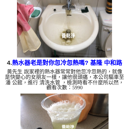
後，熱水出水恢復正常了!! 如是自來水，如水管老
化，會產生鐵鏽跟泥沙堆積，洗出來的水就會是咖啡
色，地下水含有氧化錳，管壁上會結成黑色管垢，洗
出來的水會跟石油一樣黑，有些洗出綠色的水，是因
為裡面有銅的物質，...
4.
熱水器老是對你忽冷忽熱嗎? 基隆 中和路
黃先生 說家裡的熱水器常常對他忽冷忽熱的，就像
洗水管
是快變心的女朋友一樣，讓他很頭痛，本公司驅車至
潘 公館，進行 清洗水管 ，檢測時看不什麼所以然，
觀看次數：5990
本公司架起 高周波水管清洗機，灌入 檸檬酸水 至管
路裡面，等了約15分，開啟 水管清洗機 ，啟動 螺旋
波 模式，一下就洗出黃色髒水，源源不絕，最後跑
出墨綠色的髒水，黃先生看到都愣了一下，如下影片
圖片，一個多小時後， 熱水器不會對黃先生發脾氣
了!! 如是自來水，如水管老化，會產生鐵鏽跟泥沙堆
積，洗出來的水就會是咖啡色，地下水含有氧化錳，
管壁上會結成黑...