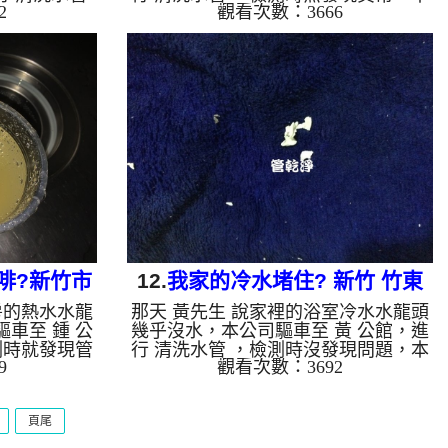
2
觀看次數：3666
公司架起 高
公司架起 高周波水管清洗機，注入 檸
檬酸液 至水
檬酸液 至水管裡面，等了約20分，開
啟 水管清洗
啟 水管清洗機 ，開啟 水槌 模式，開
開始把水管內
始把水管內的污垢及異物沖出來，一開
開始水管就噴
始水管就噴出黃色的髒水，一下噴出像
來像咖啡，陳
是咖啡的髒水，抹布上還一層厚厚的異
洗約一小時
物，邱先生看到都不敢領教，清洗約一
可以洗澡了!!
小時後，邱先生 很高興可以洗熱水澡
，會產生鐵鏽
了!! 如是自來水，如水管老化，會產生
就會是咖啡
鐵鏽跟泥沙堆積，洗出來的水就會是咖
管壁上會結成
啡色，地下水含有氧化錳，管壁上會
結...
啡?新竹市
12.
我家的冷水堵住? 新竹 竹東
房的熱水水龍
那天 黃先生 說家裡的浴室冷水水龍頭
清洗
中豐路 洗水管
車至 鍾 公
幾乎沒水，本公司驅車至 黃 公館，進
測時就發現管
行 清洗水管 ，檢測時沒發現問題，本
9
觀看次數：3692
起 高周波水
公司架起 高周波水管清洗機，注入 檸
液 至水管裡
檬酸液 至水管裡面，等候約15分，開
管清洗機 ，
啟 水管清洗機 ，開啟 週波脈衝 模
頁尾
把水管內的污
式，要把水管內的污垢及異物沖出來，
水管就噴出咖
一開始水管就噴出咖啡色髒水，沒多久