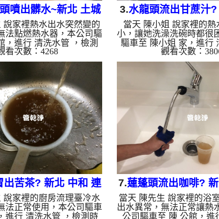
頭噴出髒水~新北 土城
3.
水龍頭流出甘蔗汁? 
生 說家裡熱水出水突然變的
當天 陳小姐 說家裡的
明街 水管清洗
建興路 洗水
無法點燃熱水器，本公司驅
小，讓她洗澡洗碗時都很
公館，進行 清洗水管 ，檢測
驅車至 陳小姐 家，進行 
觀看次數：4268
觀看次數：380
常，本公司架起 高周波水
檢測時無發現異常，本公
注入 檸檬酸液 至水管裡
波水管清洗機，注入 檸檬
20分，開啟 水管清洗機 ，
裡面，等了約15分，開啟
 模式，開始把水管內的污垢
，開啟 周波 模式，開始
來，一開始就噴出黃黃的髒
垢及異物沖出來，一開始
絕，程先生覺得相當噁心，
黃的髒水，越洗就越髒，
時後，程先生 很高興熱水
姐看到都膽顫心驚，越洗
!! 如是自來水，如水管老
清洗約一小時後，陳小姐
鐵鏽跟泥沙堆積，洗出來的
快洗個熱水澡了!! 如是
啡色，地下水含有氧化錳，
老化，會產生鐵鏽跟泥沙
成黑色管垢，洗出來的水會
的水就會是咖啡色，地下
跟石...
錳，...
出苦茶? 新北 中和 連
7.
蓮蓬頭流出咖啡? 新
生 說家裡的廚房流理臺冷水
當天 陳先生 說家裡的浴
勝街 洗水管
園路 清洗水
無法正常使用，本公司驅車
出水異常，無法正常讓熱
館，進行 清洗水管 ，檢測時
公司驅車至 陳 公館，進