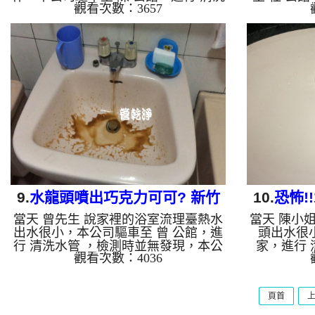
觀看次數：3657
水管 ，檢測時無發現異常，本公司架
無發現異常
起 高周波水管清洗機，注入 檸檬酸液
清洗機，注
至水管裡面，等了約15分，開啟 水管
等了約20
清洗機 ，開啟 微氣泡 模式，開始把水
微氣泡 模
管內的污垢及異物沖出來，一開始水管
異物沖出來
洗不出東西，沒想到沒多久就噴出黃黃
髒水，噴
的髒水，陳先生看到鬆了一口氣，清洗
眼，清洗約
約一小時後，陳先生 很高興有熱水可
有水可以用了
以用了!! 如是自來水，如水管老化，會
化，會產生
產生鐵鏽跟泥沙堆積，洗出來的水就會
水就會是咖
是咖啡色，地下水含有氧化錳，管壁
管壁上會結
上...
9.
水龍頭噴出巧克力可可? 新竹
10.
恐怖!
當天 曾先生 說家裡的浴室流理臺熱水
當天 陳小
振興路 洗水管
中北區
出水很小，本公司驅車至 曾 公館，進
頭出水很
行 清洗水管 ，檢測時並無發現，本公
家，進行 
觀看次數：4036
司架起 高周波水管清洗機，注入 檸檬
現，本公司
酸液 至水管裡面，等候約15分，開
注入 檸檬
啟 水管清洗機 ，開啟 週波脈衝 模
分，開啟 
頁首
式，要把水管內的污垢及異物沖出來，
衝 模式，
一開始水管就噴出黃色的髒水，沒多久
出來，一開