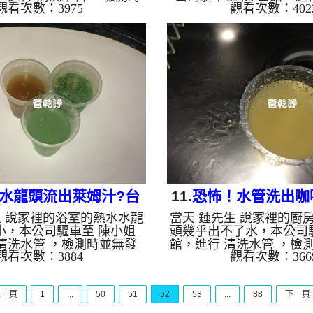
觀看次數：3975
觀看次數：402
，本公司架起 高周波水管
，檢測時無發現異常，本
入 檸檬酸液 至水管裡面，
周波水管清洗機，注入 檸
分，開啟 水管清洗機 ，開啟
管裡面，等了約25分，開
式，開始把水管內的污垢及
機 ，開啟 微氣泡 模式，
，一開始水管就噴出灰灰的
的污垢及異物沖出來，一
出看起來像苦茶，杜先生傻
出黃黃的髒水，噴出看起
一小時後，杜先生 很高興
先生看到都說不出話，清
!! 如是自來水，如水管老
後，陳先生 很高興有熱水
鐵鏽跟泥沙堆積，洗出來的
如是自來水，如水管老化
啡色，地下水含有氧化錳，
跟泥沙堆積，洗出來的水
成黑色管垢，洗出來的水會
色，地下水含有氧化錳，
跟...
黑...
!水龍頭流出萊姆汁?台
11.
恐怖！水管洗出咖
姐 說家裡的浴室的熱水水龍
當天 鍾先生 說家裡的廚
 忠太東路 清洗水管
東山街 水管
小，本公司驅車至 陳小姐
頭幾乎出不了水，本公司驅
清洗水管 ，檢測時並無發
館，進行 清洗水管 ，檢
觀看次數：3884
觀看次數：366
架起 高周波水管清洗機，
壁上都是鐵鏽，本公司架
酸液 至水管裡面，等候約25
管清洗機，注入 檸檬酸
水管清洗機 ，開啟 週波脈
面，等候約20分，開啟 水
上一頁
1
...
50
51
52
53
...
88
下一頁
要把水管內的污垢及異物沖
開啟 週波脈衝 模式，要
始水管就噴出綠色的髒水，
垢及異物沖出來，一開始