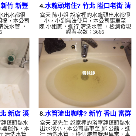
新竹 新豐
4.
水龍頭堵住? 竹北 隘口老街 清
熱水出水都很
當天 陳小姐 說家裡的水龍頭出水都很
管
洗水管
困擾，本公司
小，小到無法使用，本公司驅車至
清洗水管 ，
陳 小姐家，進行 清洗水管 ，檢測發現
6
觀看次數：3666
司架起 高周
是因為地下水垢堵住管路引起，本公司
酸液 至水管
架起 高周波水管清洗機，注入 檸檬酸
 水管清洗機
液 至水管裡面，等了約25分，開啟 水
把水管內的污
管清洗機 ，開啟 水槌 模式，開始把水
水管就噴出黃
管內的污垢及異物沖出來，一開始就洗
如影片，陳小
出黑水，沒想到越洗越髒，就像是苦茶
顏色就越深，
一樣，陳小姐下得花容失色，清洗約三
 終於可以痛
小時後，陳小姐 很高興有水可以用了!!
自來水，如水管
如是自來水，如水管老化，會產生鐵鏽
堆積，洗出來
跟泥沙堆積，洗出來的水就會是咖啡
水含有氧化
色，地下水含有氧化錳，管壁上會結
成...
北 新店 溪
8.
水管流出咖啡? 新竹 香山 富群
室蓮蓬頭熱水
當天 邱先生 說家裡的浴室蓮蓬頭熱水
管
街 水管清洗
水器運作，本
出水很小，本公司驅車至 邱 公館，進
行 清洗水管
行 清洗水管 ，檢測時無發現異常，本