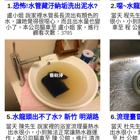
1.
恐怖!水管藏汙納垢洗出泥水?
2.
噁~水龍
盧小姐 說家裡水管長長流出有顏色的
當天 程先
竹東 三重一路 清洗水管
廣
水，讓她覺得很噁心，而且出水量也變
很小，小到
小了，本公司驅車至 盧小姐 家，進行
車至 程 
觀看次數：3705
清洗水管 ，檢測時無發現異常，本公
時無發現異
司架起 高周波水管清洗機，注入 檸檬
管清洗機，
酸液 至水管裡面，等了約25分，開
面，等了約
啟 水管清洗機 ，開啟 周波 模式，開
開啟 周波
始把水管內的污垢及異物沖出來，一開
及異物沖出
始就噴出黃黃的髒水，源源不絕，盧小
水，源源不
姐看得花容失色，清洗約一小時後，盧
清洗約一小
小姐 很高興可以正常用水了!! 如是自
恢復正常了
來水，如水管老化，會產生鐵鏽跟泥沙
化，會產生
堆積，洗出來的水就會是咖啡色，地下
水就會是咖
水含有氧化錳，管壁上會結成黑色管
管壁上會結
垢，洗...
5.
水龍頭出不了水? 新竹 明湖路
6.
流理臺冒
當天 陳先生 說家裡的浴室流理臺熱水
當天 杜先
1050巷 水管清洗
出水很小，小到無法正常讓熱水器運
出水很小，
作，本公司驅車至 陳 公館，進行 清洗
至 杜 公