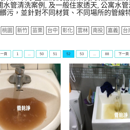
水管清洗案例, 及一般住家透天, 公寓水管
髒污，並針對不同材質、不同場所的管線
桃園
新竹
苗栗
台中
彰化
雲林
南投
嘉義
台
上一頁
1
...
50
51
52
53
...
88
下一頁