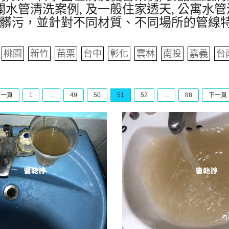
水管清洗案例, 及一般住家透天, 公寓水管
髒污，並針對不同材質、不同場所的管線
桃園
新竹
苗栗
台中
彰化
雲林
南投
嘉義
台
上一頁
1
...
49
50
51
52
...
88
下一頁