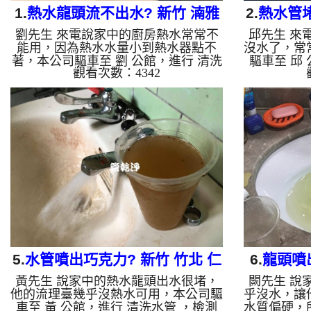
1.
熱水龍頭流不出水? 新竹 湳雅
2.
熱水管堵
劉先生 來電說家中的廚房熱水常常不
邱先生 來
街 水管清洗
能用，因為熱水水量小到熱水器點不
沒水了，常
著，本公司驅車至 劉 公館，進行 清洗
驅車至 邱
觀看次數：4342
水管 ，檢測時並無發現，本公司架起
測時並無發
高周波水管清洗機，灌入 檸檬酸液 至
管清洗機，
水管裡面，等了約25分，開啟 水管清
面，等了約
洗機 ，啟動 水槌 模式，要把水管的污
開啟 脈衝
垢及異物沖出來，一開始沒洗出東西，
沖出來，一
沒多久就開始噴出黃色的髒水，越來越
且水面上還
多，如影片， 清洗水管 約一個小時
圖， 清洗
後，劉先生 很興奮的有熱水可用了!!
生 很高興
如是自來水，如水管老化，會產生鐵鏽
水，如水管
跟泥沙堆積，洗出來的水就會是咖啡
積，洗出來
色，地下水含有氧化錳，管壁上會結成
含有氧化錳
黑色...
5.
水管噴出巧克力? 新竹 竹北 仁
6.
龍頭噴
黃先生 說家中的熱水龍頭出水很堵，
闕先生 說
義路 清洗水管
柳
他的流理臺幾乎沒熱水可用，本公司驅
乎沒水，讓
車至 黃 公館，進行 清洗水管 ，檢測
水質偏硬，