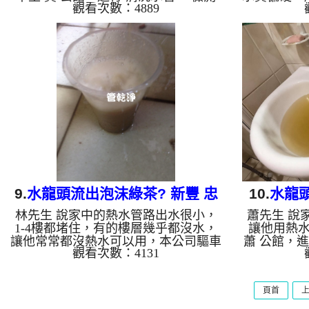
觀看次數：4889
時並無發現，本公司架起 高周波水管
本公司驅車
清洗機，注入 檸檬酸液 至水管裡面，
，檢測時無
等了約20分，開啟 水管清洗機 ，開啟
水管清洗機
微氣泡 模式，要把水管內的污垢及異
面，等了約
物沖出來，一開始噴出紅紅的髒水，後
開啟 水槌
來越來越多源源不絕，最後向是泉水般
及異物沖
的湧現，如圖，黃先生看到都覺得可
西，後來居
怕，清洗約一個小時後，蔡先生 很高
越可怕，如
興終於有熱水用了!! 我們至頂樓清洗水
可思議，最
塔，一打開發現水塔裡面都是水垢，水
一個半小時
垢呈現紅色，如圖，費了好大的勁，水
以用了!! 
塔終...
9.
水龍頭流出泡沫綠茶? 新豐 忠
10.
水龍頭
林先生 說家中的熱水管路出水很小，
蕭先生 說
一街 洗水管
1-4樓都堵住，有的樓層幾乎都沒水，
讓他用熱
讓他常常都沒熱水可以用，本公司驅車
蕭 公館，
觀看次數：4131
至 林 公館，進行 清洗水管 ，檢測時
現異常，本
無發現異常，本公司架起 高周波水管
機，注入 
清洗機，注入 檸檬酸液 至水管裡面，
約15分，開
頁首
等了約15分，開啟 水管清洗機 ，開啟
泡 模式，
水槌 模式，開始把水管內的污垢及異
沖出來，一