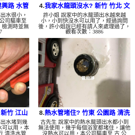
建興路 水管
4.
我家水龍頭沒水? 新竹 竹北 文
頭出水很小，
許小姐 說家中的水龍頭出水越來越
興路 洗水管
公司驅車至
小，小到快沒水可以用了，經過詢問
，檢測時並無
後，許小姐說已經有請人來處理過了，
7
觀看次數：3886
波水管清洗
但是還是不見起色，也找了數家來看，
管裡面，等了
都不敢保證處理好，本公司驅車至
 ，開啟 脈
許 公館，進行 清洗水管 ，檢測時並無
及異物沖出
發現，本公司架起 高周波水管清洗
髒水，越來越
機，注入 檸檬酸液 至水管裡面，等了
， 清洗水管
約20分，開啟 水管清洗機 ，開啟 微氣
高興熱水出水
泡 模式，要把水管內的污垢及異物沖
如水管老化，會
出來，一開始噴出黃黃的髒水，但是效
出來的水就會
果不好，本公司改用特殊工法，髒水源
化錳，管壁上
源不絕從水龍頭流出，許小姐看到鬆了
的水會跟石油
一口氣，清洗約一個小時後，許小
姐 終於有水用了!! ...
新竹 江山
8.
熱水管堵住? 竹東 公園路 清洗
頭出水堵到幾
古先生 說家中的熱水龍頭出水都小到
水管
水可以用，本
無法使用，幾乎每個浴室都堵住，讓他
行 清洗水管
沒熱水可以用，本公司驅車至 古 公