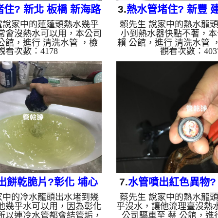
住? 新北 板橋 新海路
3.
熱水管堵住? 新豐 
電說家中的蓮蓬頭熱水幾乎
賴先生 說家中的熱水龍
清洗水管
清洗
常會沒熱水可以用，本公司
小到熱水器快點不著，本
 公館，進行 清洗水管 ，檢
賴 公館，進行 清洗水管 
觀看次數：4178
觀看次數：403
現，本公司架起 高周波水
發現，本公司架起 高周
灌入 檸檬酸液 至水管裡
機，灌入 檸檬酸液 至水
15分，開啟 水管清洗機 ，
約10分，開啟 水管清洗機
 模式，把水管的污垢及異物
衝 模式，把水管的污垢
開始就噴出黃色的髒水，而
來，一開始就噴出黃色的
有一層油汙，越來越多，如
多看到都嚇了一跳，如圖
水管 約一個小時後，邱先
約一個小時，賴先生 很
有熱水可以用了!! 如是自來
正常了!! 如是自來水，
老化，會產生鐵鏽跟泥沙堆
產生鐵鏽跟泥沙堆積，洗
的水就會是咖啡色，地下水
是咖啡色，地下水含有氧
，管壁上會結成黑色管垢，
會結成黑色管垢，洗出來
洗出...
一樣黑...
出餅乾脆片?彰化 埔心
7.
水管噴出紅色異物? 
家中的冷水龍頭出水堵到幾
蔡先生 說家中的熱水龍
橋西路 水管清洗
街 洗水管
他幾乎水可以用，因為彰化
乎沒水，讓他流理臺沒熱
所以連冷水管都會結管垢，
公司驅車至 蔡 公館，進