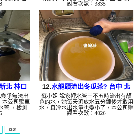
8
觀看次數：3835
色異物，堵到
館，進行 清洗水管 ，檢測時發現管壁
公司架起 高
都是碳酸鈣，剛拆下的濾嘴都是髒東
檬酸液 至水
西，如圖，本公司架起 高周波水管清
啟 水管清洗
洗機，注入 檸檬酸液 至水管裡面，等
始把水管內的
了約15分，開啟 水管清洗機 ，開啟 水
始只噴出一點
槌 模式，開始把水管內的污垢及異物
多源源不絕，
沖出來，一開始只噴出一點黃黃的髒
出紅色異物，
水，後來越來越多源源不絕，越洗就越
不可思議，清
可怕，古先生看到都覺得噁心，清洗約
 很高興終於
一個小時後，古先生 很高興有熱水可
水，如水管老
以用了!! 如是自來水，如水管老化，會
產生鐵鏽...
新北 林口
12.
水龍頭流出冬瓜茶? 台中 北
水幾乎無法出
蘇小姐 說家裡水管三不五時流出有顏
清洗
屯 後庄路 洗水管
，本公司驅車
色的水，她每天須放水五分鐘後才敢用
水管 ，檢測
水，且冷水出水量也變小了，本公司驅
5
觀看次數：4026
起 高周波水
車至 蘇小姐 家，進行 清洗水管 ，檢
液 至水管裡
測時無發現異常，本公司架起 高周波
管清洗機 ，
水管清洗機，注入 檸檬酸液 至水管裡
頁尾
水管內的污垢
面，等了約15分，開啟 水管清洗機 ，
洗水管洗不出
開啟 周波 模式，開始把水管內的污垢