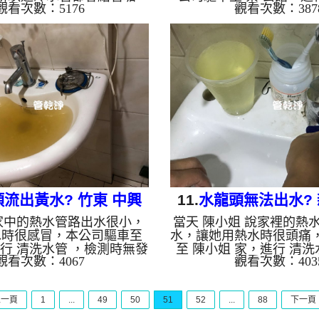
觀看次數：5176
觀看次數：387
至 闕 公館，進行 清洗水管
，檢測時發現濾嘴都是紅
發現，本公司架起 高周波
幾乎沒有出口，如圖，本
，注入 檸檬酸液 至水管裡
周波水管清洗機，注入 檸
15分，開啟 水管清洗機 ，
管裡面，等了約15分，開
 模式，開始把水管內的污垢
機 ，開啟 水槌 模式，開
出來，一開始洗不出甚麼東
污垢及異物沖出來，一開
然噴出如餅乾脆片，越洗就
黃黃的髒水，後來越來越
影片，闕先生看到都覺得不
越洗就越可怕，還不斷噴
後居然噴出藍綠水，清洗約
如圖，蔡先生看到都覺得
後，闕先生 很高興有水可
洗約一個小時後，蔡先生
如是自來水，如水管老化，會
有熱水用了!! 如是自來
產...
化，...
流出黃水? 竹東 中興
11.
水龍頭無法出水? 
家中的熱水管路出水很小，
當天 陳小姐 說家裡的熱
路 清洗水管
文化三路 水管
水時很感冒，本公司驅車至
水，讓她用熱水時很頭痛
進行 清洗水管 ，檢測時無發
至 陳小姐 家，進行 清洗
觀看次數：4067
觀看次數：403
公司架起 高周波水管清洗
時無發現異常，本公司架
檸檬酸液 至水管裡面，等了
管清洗機，注入 檸檬酸
啟 水管清洗機 ，開啟 微氣
面，等了約15分，開啟 水
上一頁
1
...
49
50
51
52
...
88
下一頁
開始把水管內的污垢及異物
開啟 周波 模式，開始把
開始就噴出黃黃的髒水，源
及異物沖出來，一開始清