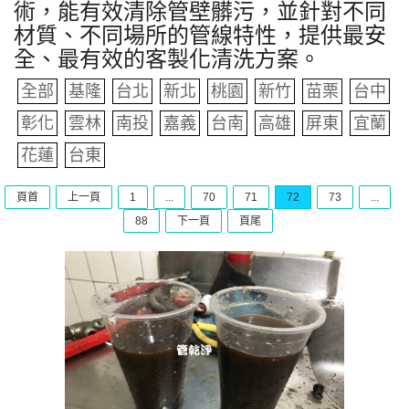
術，能有效清除管壁髒污，並針對不同
材質、不同場所的管線特性，提供最安
全、最有效的客製化清洗方案。
全部
基隆
台北
新北
桃園
新竹
苗栗
台中
彰化
雲林
南投
嘉義
台南
高雄
屏東
宜蘭
花蓮
台東
頁首
上一頁
1
...
70
71
72
73
...
88
下一頁
頁尾