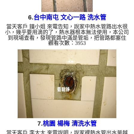
6.
台中南屯 文心一路 洗水管
當天客戶 鐘小姐 來電告知，說家中熱水管路出水很
小，幾乎要用滴的了，熱水器根本無法使用，本公司
到現場查看，發現管路中滿是管垢，把管路都塞住
觀看次數：3953
了，如下圖，熱水當然就出不來了，於是本公司架起
水管清洗機 ，開始 清水管 ，管路不斷噴出泥水，如
下影片， 水管清洗 過程管路堵塞異常，本公司改用
特殊工法處理，過程 約三個多小時，水管管路裡的
泥總算清乾淨，客戶終於可以正常用熱水了。 清洗
水管,水管清洗, 洗水管, 熱水管堵塞, 熱水忽冷忽熱
...
7.
桃園 楊梅 清洗水管
當天客戶 李太太 來電說明，說家裡熱水管出水量越