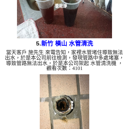
5.
新竹 橫山 水管清洗
當天客戶 施先生 來電告知，家裡水管堵住導致無法
出水，於是本公司前往檢測，發現管路中多處堵塞，
導致管路無法出水，於是本公司架起 水管清洗機 ，
觀看次數：4101
開始 清水管 ，管路不斷噴出泥水及黑水，如下影
片， 水管清洗 過程管路常常堵塞，本公司改用特殊
工法來 清水管，過程 約三個多小時，管路裡的管垢
總算清乾淨，客戶終於可以正常用水了。 清洗水管,
水管清洗, 洗水管, 熱水管堵塞, 熱水忽冷忽熱 ...