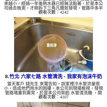
來越小，經過一年後熱水器已經無法點著，於是本公
司過去檢測，才剛拆下三角凡爾就發現，管路中多半
觀看次數：4242
已經被管垢給佔據，於是本公司架起 水管清洗機 ，
開始 清水管 ，管路不斷噴出泡沫狀的牛奶水，如下
影片， 水管清洗 過程管路堵塞異常，本公司改用特
殊工法處理，過程 約兩個多小時，熱水管管路終於
水量變大，客戶終於可以正常洗澡了。 清洗水管,水
管清洗, 洗水管, 熱水管堵塞, 熱水忽冷忽熱 ...
8.
竹北 六家七路 水管清洗 - 我家有泡沫牛奶
當天客戶 錢先生 來電告知，說家裡冷水管流量很
小，造成他們用水的困擾，本公司到現場檢視，發現
管路堵塞到異常，於是本公司架起 水管清洗機 ，開
觀看次數：4107
始 清水管 ，管路不斷噴出泡沫狀的牛奶水，如下影
片， 水管清洗 約兩個小時，水管管路終於清洗完成
水量變大，客戶終於可以正常用水了。 清洗水管,水