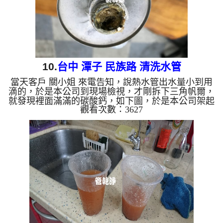
10.
台中 潭子 民族路 清洗水管
當天客戶 關小姐 來電告知，說熱水管出水量小到用
滴的，於是本公司到現場檢視，才剛拆下三角帆爾，
就發現裡面滿滿的碳酸鈣，如下圖，於是本公司架起
觀看次數：3627
水管清洗機 ，開始 清水管 ，管路狂噴金黃色的維大
力，水的味道如像臭水溝的味道，而且刺鼻， 水管
清洗 約兩個多小時，管路終於清洗完成，用戶終於
可以正常用水了。 清洗水管,水管清洗, 洗水管, 熱水
管堵塞, 熱水忽冷忽熱 ...