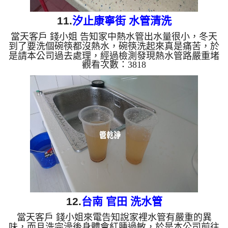
11.
汐止康寧街 水管清洗
當天客戶 錢小姐 告知家中熱水管出水量很小，冬天
到了要洗個碗筷都沒熱水，碗筷洗起來真是痛苦，於
是請本公司過去處理，經過檢測發現熱水管路嚴重堵
觀看次數：3818
塞，於是本公司架起 水管清洗機 ，開始 洗水管 過程
中，管路一直噴出髒水，如下圖，髒水味道如像臭水
溝出來的， 水管清洗 約兩個多小時，管路終於清洗
完成，客戶在這冬天能愉快的洗碗了。 清洗水管,水
管清洗, 洗水管, 熱水管堵塞, 熱水忽冷忽熱 ...
12.
台南 官田 洗水管
當天客戶 錢小姐來電告知說家裡水管有嚴重的異
味，而且洗完澡後身體會紅腫過敏，於是本公司前往