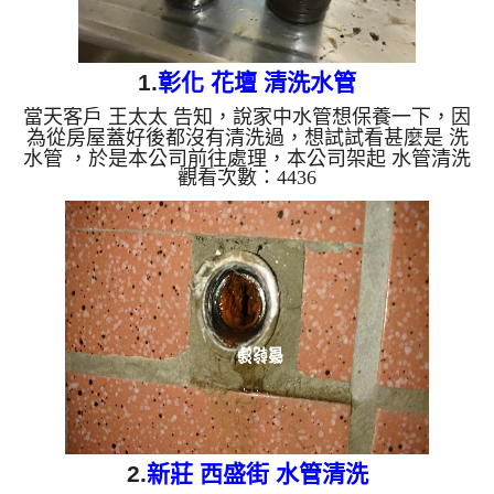
1.
彰化 花壇 清洗水管
當天客戶 王太太 告知，說家中水管想保養一下，因
為從房屋蓋好後都沒有清洗過，想試試看甚麼是 洗
水管 ，於是本公司前往處理，本公司架起 水管清洗
觀看次數：4436
機 ，開始 清水管 ，管路不斷噴出 石油 ，如下影
片， 水管清洗 過程中，水管管路不段堵住，一問之
後才發現這以前是使用地下水，後來才改用自來水，
作業約三個多小時，管路裡的地下水管垢終於清洗乾
淨，水管出水量也比以前大多了。 清洗水管,水管清
洗, 洗水管, 熱水管堵塞, 熱水忽冷忽熱 ...
2.
新莊 西盛街 水管清洗