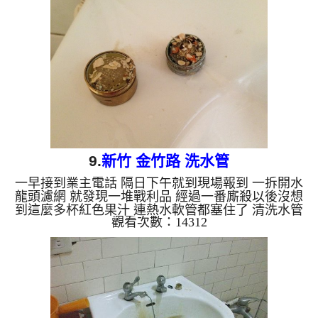
9.
新竹 金竹路 洗水管
一早接到業主電話 隔日下午就到現場報到 一拆開水
龍頭濾網 就發現一堆戰利品 經過一番廝殺以後沒想
到這麼多杯紅色果汁 連熱水軟管都塞住了 清洗水管
觀看次數：14312
水管清洗 洗水管 熱水忽冷忽熱 水管堵塞...