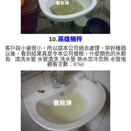
10.
高雄楠梓
客戶說小量很小，所以請本公司過去處理，架好機器
以後，看到結果真是令本公司傻眼，什麼顏色的水都
有 清洗水管 水管清洗 洗水管 熱水忽冷忽熱 水管堵
觀看次數：8760
塞 水管阻塞