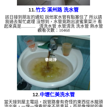
11.
竹北 溪州路 洗水管
該日接到朋友的通知 說他家水管有點塞住了 所以請
我過去幫忙處理 沒想到，水管竟跑出波蜜果菜汁 看
起來真是............ 清洗水管 水管清洗 洗水管 熱水管
觀看次數：10468
堵塞 熱水忽冷忽熱
12.
中壢仁美洗水管
當天接到屋主電話，說管路會有奇怪的東西從水龍頭
流出來，一塊一塊看起來不是青苔，而是像塊狀的東