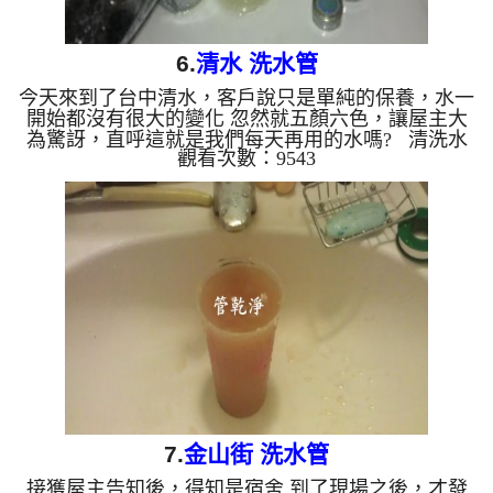
6.
清水 洗水管
今天來到了台中清水，客戶說只是單純的保養，水一
開始都沒有很大的變化 忽然就五顏六色，讓屋主大
為驚訝，直呼這就是我們每天再用的水嗎? 清洗水
觀看次數：9543
管,水管清洗,洗水管,水管堵塞,水管阻塞,熱水忽冷忽
熱...
7.
金山街 洗水管
接獲屋主告知後，得知是宿舍 到了現場之後，才發