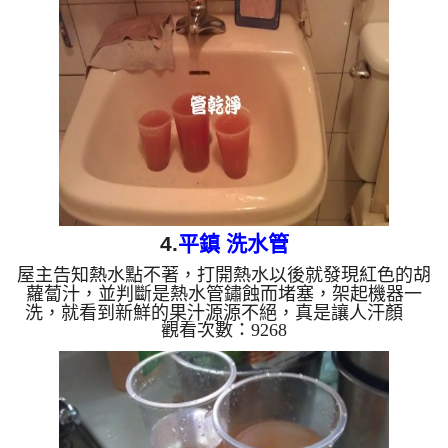
於管壁內有鐵鏽及細菌造成，所以馬上就來看看自來
水管裡面藏了什麼 一開始先把管路的水清空，只看
到稍微紅色的液體 當開始使用高周波機 清洗水管
時，水就像是泥漿，源源不絕的跑出來 水管清洗 差
不多20分鐘以後，水就漸漸變乾淨了，可見水管裡面
藏...
4.
平鎮 洗水管
屋主告知熱水點不著，打開熱水以後就發現紅色的胡
蘿蔔汁，並判斷是熱水管鏽蝕而堵塞，架起機器一
洗，就看到新鮮的果汁源源不絕，真是讓人汗顏
觀看次數：9268
清洗水管 水管清洗 洗水管 熱水管堵塞 熱水忽冷忽熱
...