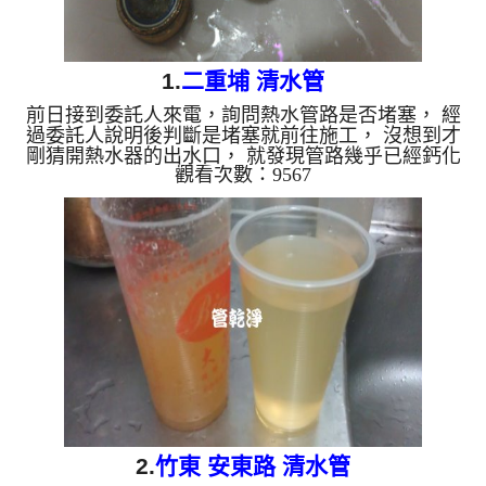
1.
二重埔 清水管
前日接到委託人來電，詢問熱水管路是否堵塞， 經
過委託人說明後判斷是堵塞就前往施工， 沒想到才
剛猜開熱水器的出水口， 就發現管路幾乎已經鈣化
觀看次數：9567
了， 連熱水器裡面也一樣， 洗這麼多家第一次看到
鈣化如此嚴重的， 經過一番努力過後， 終於讓委託
人能好好洗個熱水澡。 清洗水管 水管清洗 洗水管
熱水管堵塞 熱水忽冷忽熱...
2.
竹東 安東路 清水管