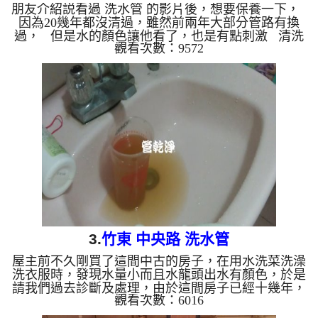
朋友介紹説看過 洗水管 的影片後，想要保養一下，
因為20幾年都沒清過，雖然前兩年大部分管路有換
過， 但是水的顏色讓他看了，也是有點刺激 清洗
觀看次數：9572
水管 水管清洗 洗水管 熱水管堵塞 熱水忽冷忽熱 ...
3.
竹東 中央路 洗水管
屋主前不久剛買了這間中古的房子，在用水洗菜洗澡
洗衣服時，發現水量小而且水龍頭出水有顏色，於是
請我們過去診斷及處理，由於這間房子已經十幾年，
觀看次數：6016
又沒洗水管 洗過，加上鐵管繡蝕，水就呈現紅色像
是胡蘿蔔汁，屋主告知洗澡過後皮膚會紅癢，這是由