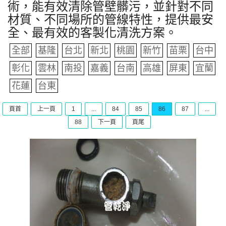
術，能有效清除管壁髒污，並針對不同
材質、不同場所的管線特性，提供最安
全、最有效的客製化清洗方案。
全部
基隆
台北
新北
桃園
新竹
苗栗
台中
彰化
雲林
南投
嘉義
台南
高雄
屏東
宜蘭
花蓮
台東
頁首
上一頁
1
...
84
85
86
87
...
88
下一頁
頁尾