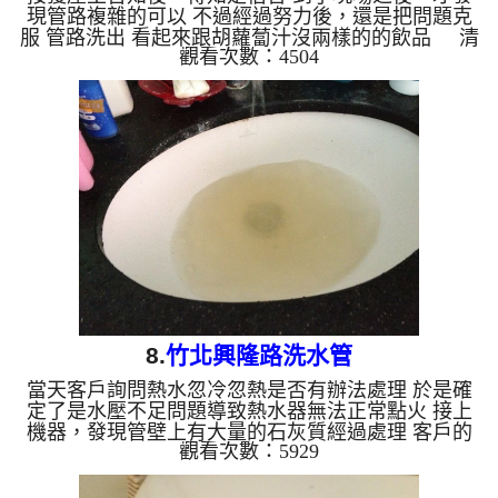
現管路複雜的可以 不過經過努力後，還是把問題克
服 管路洗出 看起來跟胡蘿蔔汁沒兩樣的的飲品 清
觀看次數：4504
洗水管 水管清洗 洗水管 熱水忽冷忽熱 水管堵塞 水
管阻塞...
8.
竹北興隆路洗水管
當天客戶詢問熱水忽冷忽熱是否有辦法處理 於是確
定了是水壓不足問題導致熱水器無法正常點火 接上
機器，發現管壁上有大量的石灰質經過處理 客戶的
觀看次數：5929
問題徹底解決了 清洗水管 水管清洗 洗水管 熱水忽冷
忽熱 水管堵塞 水管阻塞...