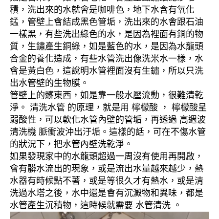
積，洗出來的水就會是咖啡色，地下水含有氧化
錳，管壁上會結成黑色管垢，洗出來的水會跟石油
一樣黑，有些洗出綠色的水，是因為裡面有銅的物
質，生鏽產生銅綠，如是藍色的水，是因為水龍頭
合金的養化造成，有些水管洗出像洗米水一樣，水
會是黃白色，這說明水管裡面沒有生鏽，所以只洗
出水管壁的生物膜。
管壁上的髒東西，如是靠一般水壓流動，很難清乾
淨。 清洗水管 的原理，就是用 檸檬酸 ， 檸檬酸呈
弱酸性，可以軟化水管內壁的管垢，再透過 高週波
清洗機 脈衝波沖出汙垢。這樣的話，可在不傷水管
的狀況下，把水管內壁洗乾淨。
如果發現家中的水龍頭超過一周沒有使用再開啟，
會有髒水流出的現象，或是流出水量越來越少，熱
水器有時候點不著，或是等很久才有熱水，或是清
洗過水塔之後，水中還是會有沉澱物和異味，都是
水管產生沉積物，這時候就需要 水管清洗 。