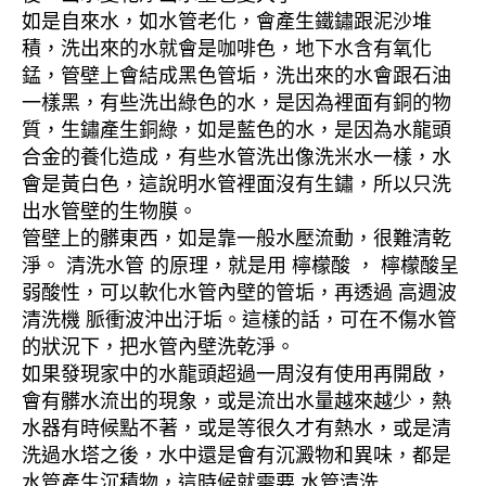
如是自來水，如水管老化，會產生鐵鏽跟泥沙堆
積，洗出來的水就會是咖啡色，地下水含有氧化
錳，管壁上會結成黑色管垢，洗出來的水會跟石油
一樣黑，有些洗出綠色的水，是因為裡面有銅的物
質，生鏽產生銅綠，如是藍色的水，是因為水龍頭
合金的養化造成，有些水管洗出像洗米水一樣，水
會是黃白色，這說明水管裡面沒有生鏽，所以只洗
出水管壁的生物膜。
管壁上的髒東西，如是靠一般水壓流動，很難清乾
淨。 清洗水管 的原理，就是用 檸檬酸 ， 檸檬酸呈
弱酸性，可以軟化水管內壁的管垢，再透過 高週波
清洗機 脈衝波沖出汙垢。這樣的話，可在不傷水管
的狀況下，把水管內壁洗乾淨。
如果發現家中的水龍頭超過一周沒有使用再開啟，
會有髒水流出的現象，或是流出水量越來越少，熱
水器有時候點不著，或是等很久才有熱水，或是清
洗過水塔之後，水中還是會有沉澱物和異味，都是
水管產生沉積物，這時候就需要 水管清洗