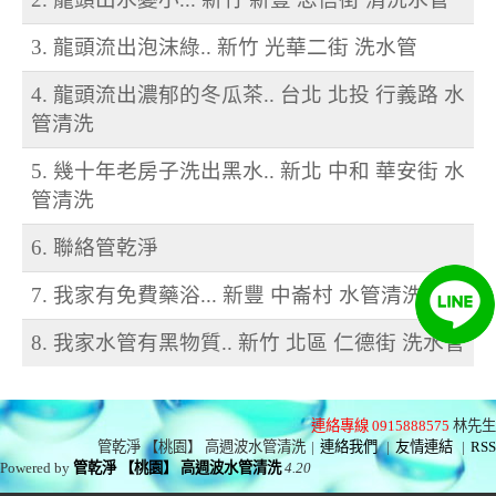
3. 龍頭流出泡沫綠.. 新竹 光華二街 洗水管
4. 龍頭流出濃郁的冬瓜茶.. 台北 北投 行義路 水
管清洗
5. 幾十年老房子洗出黑水.. 新北 中和 華安街 水
管清洗
6. 聯絡管乾淨
7. 我家有免費藥浴... 新豐 中崙村 水管清洗
8. 我家水管有黑物質.. 新竹 北區 仁德街 洗水管
連絡專線 0915888575
林先生
管乾淨 【桃園】 高週波水管清洗
|
連絡我們
|
友情連結
|
RSS
Powered by
管乾淨 【桃園】 高週波水管清洗
4.20