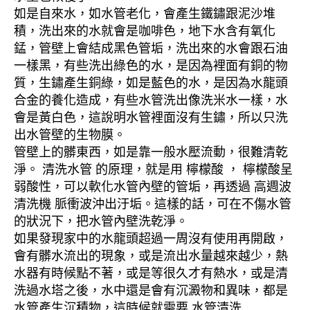
如是自來水，如水管老化，會產生鐵鏽跟泥沙堆
積，洗出來的水就會是咖啡色，地下水含有氧化
錳，管壁上會結成黑色管垢，洗出來的水會跟石油
一樣黑，有些洗出綠色的水，是因為裡面有銅的物
質，生鏽產生銅綠，如是藍色的水，是因為水龍頭
合金的養化造成，有些水管洗出像洗米水一樣，水
會是黃白色，這說明水管裡面沒有生鏽，所以只洗
出水管壁的生物膜。
管壁上的髒東西，如是靠一般水壓流動，很難清乾
淨。 清洗水管 的原理，就是用 檸檬酸 ， 檸檬酸呈
弱酸性，可以軟化水管內壁的管垢，再透過 高週波
清洗機 脈衝波沖出汙垢。這樣的話，可在不傷水管
的狀況下，把水管內壁洗乾淨。
如果發現家中的水龍頭超過一周沒有使用再開啟，
會有髒水流出的現象，或是流出水量越來越少，熱
水器有時候點不著，或是等很久才有熱水，或是清
洗過水塔之後，水中還是會有沉澱物和異味，都是
水管產生沉積物，這時候就需要 水管清洗