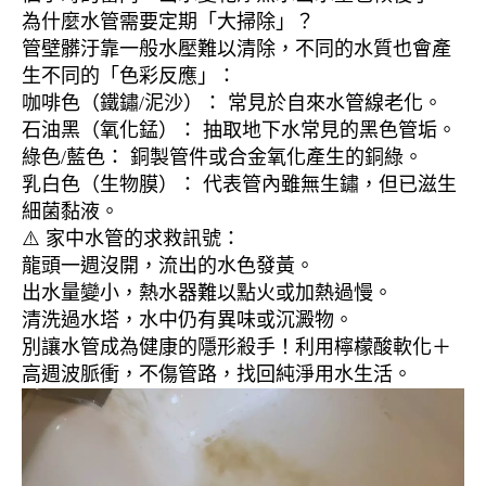
為什麼水管需要定期「大掃除」？
管壁髒汙靠一般水壓難以清除，不同的水質也會產
生不同的「色彩反應」：
咖啡色（鐵鏽/泥沙）： 常見於自來水管線老化。
石油黑（氧化錳）： 抽取地下水常見的黑色管垢。
綠色/藍色： 銅製管件或合金氧化產生的銅綠。
乳白色（生物膜）： 代表管內雖無生鏽，但已滋生
細菌黏液。
⚠️ 家中水管的求救訊號：
龍頭一週沒開，流出的水色發黃。
出水量變小，熱水器難以點火或加熱過慢。
清洗過水塔，水中仍有異味或沉澱物。
別讓水管成為健康的隱形殺手！利用檸檬酸軟化＋
高週波脈衝，不傷管路，找回純淨用水生活。