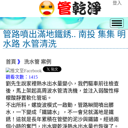
登入
管路噴出滿地鐵銹.. 南投 集集 明
水路 水管清洗
首頁
》
洗水管 案例
觀看次數：1415
劉先生說家裡熱水出水量變小，我們驅車前往檢查
後，馬上架起高周波水管清洗機，並注入弱酸性檸
檬酸靜置軟化管垢。
不出所料，螺旋波模式一啟動，管路瞬間噴出髒
水，一下變成「鐵鏽水」，不一會兒就滿地是鐵
銹！這就是長年累積在管壁的泥沙與鐵鏽。經過兩
個小時的奮鬥，出水變乾淨熱水出水量也恢復了。