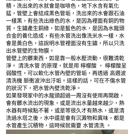
積，洗出來的水就會是咖啡色，地下水含有氧化
錳，管壁上會結成黑色管垢，洗出來的水會跟石油
一樣黑，有些洗出綠色的水，是因為裡面有銅的物
質，生鏽產生銅綠，如是藍色的水，是因為水龍頭
合金的養化造成，有些水管洗出像洗米水一樣，水
會是黃白色，這說明水管裡面沒有生鏽，所以只洗
出水管壁的生物膜。
管壁上的髒東西，如是靠一般水壓流動，很難清乾
淨。 清洗水管 的原理，就是用 檸檬酸 ， 檸檬酸呈
弱酸性，可以軟化水管內壁的管垢，再透過 高週波
清洗機 脈衝波沖出汙垢。這樣的話，可在不傷水管
的狀況下，把水管內壁洗乾淨。
如果發現家中的水龍頭超過一周沒有使用再開啟，
會有髒水流出的現象，或是流出水量越來越少，熱
水器有時候點不著，或是等很久才有熱水，或是清
洗過水塔之後，水中還是會有沉澱物和異味，都是
水管產生沉積物，這時候就需要 水管清洗 。