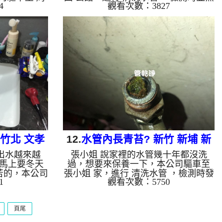
4
觀看次數：3827
，檢測時發現
發現，本公司架起 高周波水管清洗
垢，本公司架
機，灌入 檸檬酸水 至管路裡面，等了
灌入 檸檬酸
約15分，開啟 水管清洗機 ，啟動 螺旋
分，開啟 水
波 模式，一下就洗出黃色髒水，源源
模式，一開始
不絕，越洗就越髒，看起來就像冬瓜茶
堆異物，看起
一樣，如下影片，一個小時後， 冷水
黑到發亮，如
量變大了，熱水器也能正常點著了!! 如
管洗乾淨了，
是自來水，如水管老化，會產生鐵鏽跟
如是自來水，如
泥沙堆積，洗出來的水就會是咖啡色，
泥沙堆積，洗
地下水含有氧化錳，管壁上會結成黑色
地下水含有氧
管垢，洗出來的水會跟石油一樣黑，有
些洗...
 竹北 文孝
12.
水管內長青苔? 新竹 新埔 新
出水越來越
張小姐 說家裡的水管幾十年都沒洗
關路 洗水管
馬上要冬天
過，想要來保養一下，本公司驅車至
苦的，本公司
張小姐 家，進行 清洗水管 ，檢測時發
1
觀看次數：5750
洗水管 ，檢
現軟管內長了青苔，本公司架起 高周
異物，本公司
波水管清洗機，灌入 檸檬酸水 至管路
灌入 檸檬酸
裡面，等了約15分，開啟 水管清洗機
頁尾
分，開啟 水
，啟動 螺旋波 模式，過程中並無洗出
模式，一下就
太多髒水，也沒有太多異物，如下影