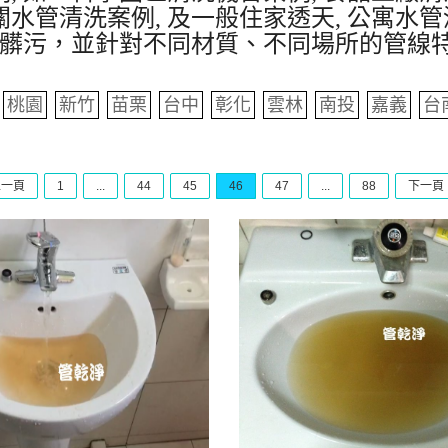
水管清洗案例, 及一般住家透天, 公寓水管
髒污，並針對不同材質、不同場所的管線
桃園
新竹
苗栗
台中
彰化
雲林
南投
嘉義
台
上一頁
1
...
44
45
46
47
...
88
下一頁