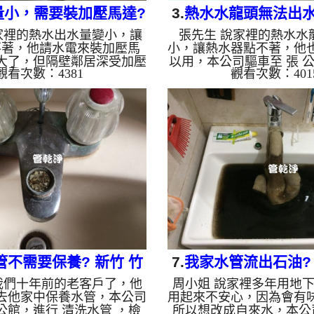
量小，需要裝加壓馬達?
3.
熱水水龍頭無法出水?
家裡的熱水出水量變小，讓
張先生 說家裡的熱水水
蘆洲 水湳街 水管清洗
鎮區 環南路 洗
不著，他請水電來裝加壓馬
小，讓熱水器點不著，他
大了，但隔壁鄰居深受加壓
以用，本公司驅車至 張 公
觀看次數：4381
觀看次數：401
聲音，本公司驅車至 黃小
洗水管 ，檢測時無發現
行 洗水管 ，檢測時發險管壁
便架起 高周波水管清洗機
管垢，本公司便架起 高周
酸水 至管路裡面，等了
機，灌入 檸檬酸水 至管路
啟 水管清洗機 ，啟動 脈
約15分，開啟 水管清洗機
開始就洗出髒水，顏色越
衝 模式，一開始就洗出紅色
不絕，越洗就越髒，如下
越來越濃，源源不絕，越洗
個小時後， 熱水量恢復
下圖及影片，一個小時後，
生有熱水可以洗澡了!! 
正常了，黃小姐不用開加壓
水管老化，會產生鐵鏽跟
用水了!! 如是自來水，如
出來的水就會是咖啡色，
會產生鐵鏽跟泥沙堆積，洗
化錳，管壁上會結成黑色
出...
的水會...
管不需要保養? 新竹 竹
7.
我家水管流出石油? 
我們十年前的老客戶了，他
周小姐 說家裡多年用地
東寧路三段 洗水管
北路 清洗水
去他家中保養水管，本公司
用起來不安心，因為會有
 公館，進行 清洗水管 ，檢
所以想改成自來水，本公