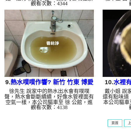
觀看次數：4344
是使用地下水，本公司便架起 高周波
測時就發現
水管清洗機，灌入 檸檬酸水 至管路裡
架起 高周
面，等了約15分，開啟 水管清洗機 ，
水 至管路
啟動 脈衝 模式，一開始洗就噴出黑
管清洗機 
水，看起來跟石油沒有兩樣，源源不
洗不出什
絕，越洗就越髒，如下圖及影片，四個
水，源源不
小時後， 水量恢復正常了，劉先生有
影片，一
水可以用了!! 如是自來水，如水管老
了，呂先生
化，會產生鐵鏽跟泥沙堆積，洗出來的
水，如水管
水就會是咖啡色，地下水含有氧化錳，
積，洗出來
管壁上會結成黑色管垢，洗出來的水會
含有氧化錳
跟石油一樣...
9.
熱水噗噗作響? 新竹 竹東 博愛
10.
水裡有
徐先生 說家中的熱水出水會有噗噗
戴小姐 說
街 洗水管
聲，熱水會斷斷續續，好像水管裡面有
還有點味道
空氣一樣，本公司驅車至 徐 公館，進
本公司驅車
觀看次數：4138
行 清洗水管 ，檢測時並無發現，本公
管 ，檢
司架起 高周波水管清洗機，灌入 檸檬
物，本公司
酸水 至管路裡面，等了約15分，開
灌入 檸檬
頁首
啟 水管清洗機 ，啟動 螺旋波 模式，
分，開啟
一下就洗出黃色髒水，源源不絕，越洗
波 模式，