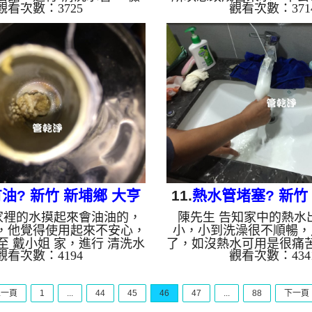
觀看次數：3725
觀看次數：371
濾嘴裡一堆碳酸鈣，本公司
小姐 家，進行 清洗水管 
波水管清洗機，灌入 檸檬酸
管壁內都是地下水黑色水
裡面，等了約15分，開啟 水
起 高周波水管清洗機，
，啟動 螺旋波 模式，一開始
水 至管路裡面，等了約15
麼，沒多久就洗出黃白色髒
管清洗機 ，啟動 螺旋波 
絕，越洗就越髒，如下圖電
就洗出黑色髒水，噴出一
個多小時後， 冷水量變大
來跟盛產的石油田一樣，
能安心用水了!! 如是自來
下影片，幾小時後， 水
老化，會產生鐵鏽跟泥沙堆
周小姐能安心用水了!! 
的水就會是咖啡色，地下水
水管老化，會產生鐵鏽跟
，管壁上會結成黑色管垢，
出來的水就會是咖啡色，
洗出來...
化...
油? 新竹 新埔鄉 大亨
11.
熱水管堵塞? 新竹
家裡的水摸起來會油油的，
陳先生 告知家中的熱水
路 清洗水管
街 水管清洗
，他覺得使用起來不安心，
小，小到洗澡很不順暢，
至 戴小姐 家，進行 清洗水
了，如沒熱水可用是很痛
觀看次數：4194
觀看次數：434
測時發現三角凡爾內都是異
驅車至 陳 公館，進行 清
架起 高周波水管清洗機，
測時就發現濾嘴上的白色
酸水 至管路裡面，等了約15
架起 高周波水管清洗機，
上一頁
1
...
44
45
46
47
...
88
下一頁
 水管清洗機 ，啟動 螺旋
水 至管路裡面，等了約15
一開始就洗出白色髒水，也
管清洗機 ，啟動 螺旋波 