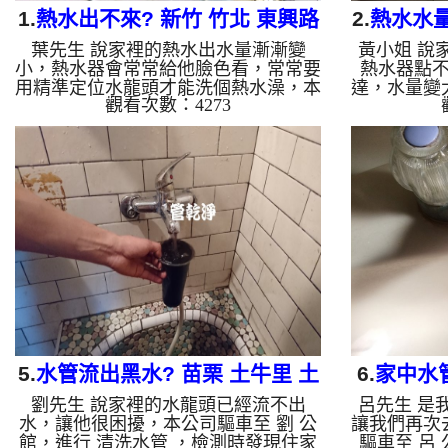
1.
熱水出不來? 新竹 竹北 東興路
2.
熱水水
葉先生 說家裡的熱水出水量漸漸變
黃小姐 說
一段 清洗水管
新北 
小，熱水器會常常給他臉色看，常常要
熱水器點
用精準定位水龍頭才能洗個熱水澡，本
達，水量變
觀看次數：4273
公司驅車至 葉 公館，進行 清洗水管
馬達的共振
，檢測時無發現甚麼，本公司便架起
姐 家，進
高周波水管清洗機，灌入 檸檬酸水 至
上都是紅色
管路裡面，等了約15分，開啟 水管清
波水管清洗
洗機 ，啟動 螺旋波 模式，一開始就洗
裡面，等了
出髒水，顏色越來越濃，源源不絕，越
，啟動 脈
洗就越髒，劉禮臺下還留了一堆異物，
繡水，顏色
如下圖及影片，一個小時後， 熱水量
就越髒，如
恢復正常了，葉先生不用擔心冬天沒熱
熱水量恢復
水可用了!! 如是自來水，如水管老化，
馬達也能正常
會產生鐵鏽跟泥沙堆積，洗出來的水就
水管老化，
會是...
5.
水管流出黑水? 苗栗 土牛里 土
6.
家中水
劉先生 說家裡的水龍頭已經流不出
呂先生 是
牛 水管清洗
東 
水，讓他很困擾，本公司驅車至 劉 公
讓我們再次
館，進行 清洗水管 ，檢測時發現住家
驅車至 呂