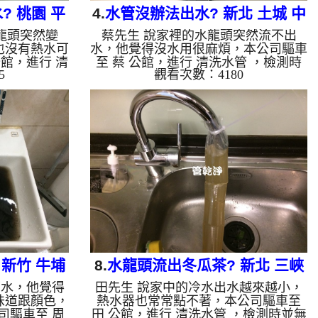
 桃園 平
4.
水管沒辦法出水? 新北 土城 中
龍頭突然變
蔡先生 說家裡的水龍頭突然流不出
水管
央路四段 清洗水管
也沒有熱水可
水，他覺得沒水用很麻煩，本公司驅車
館，進行 清
至 蔡 公館，進行 清洗水管 ，檢測時
5
觀看次數：4180
甚麼，本公司
發現濾嘴內就都是異物，本公司便架起
，灌入 檸檬
高周波水管清洗機，灌入 檸檬酸水 至
約15分，開
管路裡面，等了約15分，開啟 水管清
衝 模式，一
洗機 ，啟動 脈衝 模式，一開始沒洗出
來越濃，源源
甚麼，沒多久便出現髒水，顏色越來越
圖及影片，一
濃，源源不絕，越洗就越髒，如下圖及
正常了，張先
影片，一個小時後， 水量恢復正常
如是自來水，如
了，蔡先生有水可用了!! 如是自來水，
泥沙堆積，洗
如水管老化，會產生鐵鏽跟泥沙堆積，
地下水含有氧
洗出來的水就會是咖啡色，地下水含有
管垢，洗出來
氧化錳，管壁上會結成黑色管垢，洗出
來的...
新竹 牛埔
8.
水龍頭流出冬瓜茶? 新北 三峽
下水，他覺得
田先生 說家中的冷水出水越來越小，
管
學勤路 水管清洗
味道跟顏色，
熱水器也常常點不著，本公司驅車至
司驅車至 周
田 公館，進行 清洗水管 ，檢測時並無