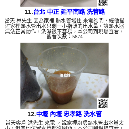
11.
台北 中正 延平南路 洗管路
當天 林先生 因為家裡 熱水管堵住 來電詢問，經他描
述家裡熱水管出水只剩一小指頭的出水量，讓熱水器
無法正常動作，洗澡很不容易，本公司到現場查看，
觀看次數：5874
發現管壁內密密麻麻的管垢，本公司架設 管路清洗
機 ，開始 清洗水管 ，髒水一直從水龍頭流出，而且
一直噴出泡沫狀的水，如下圖及影片，客戶 林先生
看了下一跳，很像肥皂水， 水管清洗 約兩個小時
後，熱水管已正常出水，林先生 總算能洗個舒服的
熱水澡了。 清洗水管, 水管清洗, 洗水管, 熱水管堵塞,
熱水忽冷忽熱, 洗管路 ...
12.
中壢 內壢 忠孝路 洗水管
當天客戶 洪先生 來電 ，說家裡廚房熱水管出水量太
小，但其他位置水管都沒問題，本公司到現場查看，