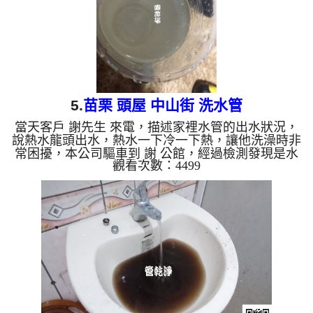
5.
苗栗 頭屋 中山街 洗水管
當天客戶 謝先生 來電，描述家裡水管的出水狀況，
說熱水龍頭出水，熱水一下冷一下熱，讓他洗澡時非
常困擾，本公司驅車到 謝 公館，經過檢測發現是水
觀看次數：4499
管管壁內太多堵塞物，本公司架設 管路清洗機 ，開
始 清洗水管 ，髒水從水龍頭流出，如下圖，客戶 謝
先生 覺得很奇怪，怎麼水上浮著一層油汙， 水管清
洗 約三個小時後，出水量正常，謝先生 能痛快的洗
澡了。 清洗水管, 水管清洗, 洗水管, 熱水管堵塞, 熱
水忽冷忽熱, 洗管路 ...