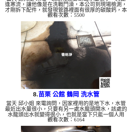
逢寒流，讓他像是在洗戰鬥澡，本公司到現場檢測，
才剛拆下配件，就發現管路裡面有很厚的碳酸鈣，本
觀看次數：5500
公司架設 管路清洗機 ，開始 清洗水管 ，髒水一直從
水龍頭流出，水很油膩，而且水面上還有不少油汙在
漂浮，如下圖，客戶 謝先生 很訝異，直說怎麼這麼
誇張， 水管清洗 約兩個小時後，出水量正常，謝先
生 能快樂的洗熱水澡了。 清洗水管, 水管清洗, 洗水
管, 熱水管堵塞, 熱水忽冷忽熱, 洗管路 ...
8.
苗栗 公館 鶴岡 洗水管
當天 邱小姐 來電詢問，因家裡用的是地下水，水管
最近出水量很小，只要有另一處水龍頭開水，該處的
水龍頭出水就變得很小，也就是當下只能一個人用
觀看次數：6164
水，讓他覺得相當不便，於是本公司到現場檢測，判
斷是冷水管內水管堵塞，二話不說，本公司架設 管
路清洗機 ，開始 清洗水管 ，髒水一直從水龍頭流