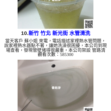
10.
新竹 竹北 新光街 水管清洗
當天客戶 蘇小姐 來電，電話描述家裡熱水管問題，
說家裡熱水器點不著，讓她洗澡很困擾，本公司到現
場查看，發現管壁堵得很嚴重，本公司架設 管路清
觀看次數：585300
洗機 ，開始 清洗水管 ，泡泡水一直從水龍頭流出，
很像泡沫紅茶，而且還有黃黃的顏色，如下圖及影
片，客戶 蘇小姐 看到才明白，原來管路裡面這麼嚴
重， 水管清洗 約兩個小時後，熱水器正常運行，蘇
小姐 能洗個舒服的熱水澡了。 清洗水管, 水管清洗,
洗水管, 熱水管堵塞, 熱水忽冷忽熱, 洗管路 ...