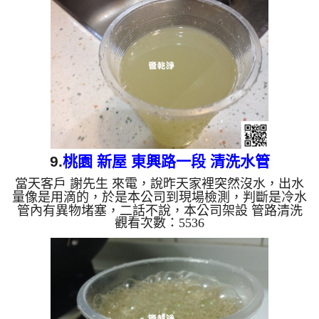
出，很像青草茶，而且還有帶有黑黑的顏色，如下圖
及影片，客戶 邱小姐 看到都傻了， 水管清洗 約三個
小時後，出水量正常，邱小姐 能正常用水了。 清洗
水管, 水管清洗, 洗水管, 熱水管堵塞, 熱水忽冷忽...
9.
桃園 新屋 東興路一段 清洗水管
當天客戶 謝先生 來電，說昨天家裡突然沒水，出水
量像是用滴的，於是本公司到現場檢測，判斷是冷水
管內有異物堵塞，二話不說，本公司架設 管路清洗
觀看次數：5536
機 ，開始 清洗水管 ，髒水一直從水龍頭流出，很像
檸檬茶，而且還有黃黃的顏色，如下圖及影片，客戶
謝先生 看到都不知道該說什麼，研判管路裡面是碳
酸鈣過多導致堵塞， 水管清洗 約兩個小時後，出水
量正常，謝先生能正常用水了。 清洗水管, 水管清洗,
洗水管, 熱水管堵塞, 熱水忽冷忽熱, 洗管路 ...