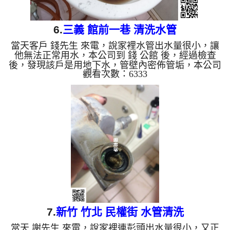
6.
三義 館前一巷 清洗水管
當天客戶 錢先生 來電，說家裡水管出水量很小，讓
他無法正常用水，本公司到 錢 公館 後，經過檢查
後，發現該戶是用地下水，管壁內密佈管垢，本公司
觀看次數：6333
架設 管路清洗機 ，開始 清洗水管 ，黑水一直從水龍
頭流出，如下圖及影片，客戶 錢先生 看了覺得很誇
張，這狀況造成了管路數度堵塞，本公司改以特殊工
法處理 水管清洗 約四個小時後，出水量正常，錢先
生 能正常的用水了。 清洗水管, 水管清洗, 洗水管,
熱水管堵塞, 熱水忽冷忽熱, 洗管路 ...
7.
新竹 竹北 民權街 水管清洗
當天 謝先生 來電，說家裡連彭頭出水量很小，又正