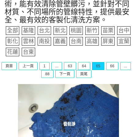
術，能有效清除管壁髒污，並針對不同
材質、不同場所的管線特性，提供最安
全、最有效的客製化清洗方案。
全部
基隆
台北
新北
桃園
新竹
苗栗
台中
彰化
雲林
南投
嘉義
台南
高雄
屏東
宜蘭
花蓮
台東
頁首
上一頁
1
...
63
64
65
66
...
88
下一頁
頁尾