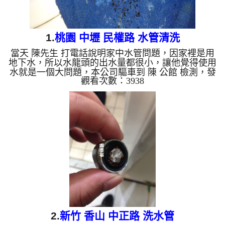
1.
桃園 中壢 民權路 水管清洗
當天 陳先生 打電話說明家中水管問題，因家裡是用
地下水，所以水龍頭的出水量都很小，讓他覺得使用
水就是一個大問題，本公司驅車到 陳 公館 檢測，發
觀看次數：3938
現管路中有很多塊狀東西，本公司迅速架設 管路清
洗機 ，開始 清洗水管 ，髒水從水龍頭流出，有很多
一塊塊小石頭，從水龍頭不斷的冒出來，如下圖及影
片，客戶 陳先生 看到家裡水管怎麼有這麼多東西，
覺得不可思議， 水管清洗 約兩個小時後，出水也無
顏色了，也沒有髒東西掉出來了，陳先生 能正常用
水了。 清洗水管, 水管清洗, 洗水管, 熱水管堵...
2.
新竹 香山 中正路 洗水管