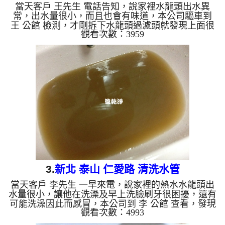
當天客戶 王先生 電話告知，說家裡水龍頭出水異
常，出水量很小，而且也會有味道，本公司驅車到
王 公館 檢測，才剛拆下水龍頭過濾頭就發現上面很
觀看次數：3959
多異物在上面，本公司架設 管路清洗機 ，開始 清洗
水管 ，黃水及異物從水龍頭流出，而且還帶有小石
頭一直狂噴，如下圖及影片，客戶 王先生 看到都嚇
了一跳，水管宛如聚寶盆般的， 水管清洗 約兩個小
時後，出水不會再有髒東西掉出來了，王先生 可安
心用水了。 清洗水管, 水管清洗, 洗水管, 熱水管堵塞,
熱水忽冷忽熱 ...
3.
新北 泰山 仁愛路 清洗水管
當天客戶 李先生 一早來電，說家裡的熱水水龍頭出
水量很小，讓他在洗澡及早上洗臉刷牙很困擾，還有
可能洗澡因此而感冒，本公司到 李 公館 查看，發現
觀看次數：4993
管路中很多鐵鏽及爛泥，本公司架設 管路清洗機 ，
開始 清洗水管 ，黃水從水龍頭流出，而且還帶有一