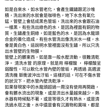
如是自來水，如水管老化，會產生鐵鏽跟泥沙堆
積，洗出來的水就會是咖啡色，地下水含有氧化
錳，管壁上會結成黑色管垢，洗出來的水會跟石油
一樣黑，有些洗出綠色的水，是因為裡面有銅的物
質，生鏽產生銅綠，如是藍色的水，是因為水龍頭
合金的養化造成，有些水管洗出像洗米水一樣，水
會是黃白色，這說明水管裡面沒有生鏽，所以只洗
出水管壁的生物膜。
管壁上的髒東西，如是靠一般水壓流動，很難清乾
淨。 清洗水管 的原理，就是用 檸檬酸 ， 檸檬酸呈
弱酸性，可以軟化水管內壁的管垢，再透過 高週波
清洗機 脈衝波沖出汙垢。這樣的話，可在不傷水管
的狀況下，把水管內壁洗乾淨。
如果發現家中的水龍頭超過一周沒有使用再開啟，
會有髒水流出的現象，或是流出水量越來越少，熱
水器有時候點不著，或是等很久才有熱水，或是清
洗過水塔之後，水中還是會有沉澱物和異味，都是