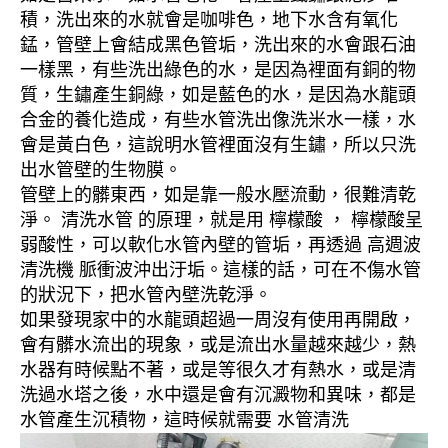
積，洗出來的水就會是咖啡色，地下水含有氧化
錳，管壁上會結成黑色管垢，洗出來的水會跟石油
一樣黑，有些洗出綠色的水，是因為裡面有銅的物
質，生鏽產生銅綠，如是藍色的水，是因為水龍頭
合金的養化造成，有些水管洗出像洗米水一樣，水
會是黃白色，這說明水管裡面沒有生鏽，所以只洗
出水管壁的生物膜。
管壁上的髒東西，如是靠一般水壓流動，很難清乾
淨。 清洗水管 的原理，就是用 檸檬酸 ， 檸檬酸呈
弱酸性，可以軟化水管內壁的管垢，再透過 高週波
清洗機 脈衝波沖出汙垢。這樣的話，可在不傷水管
的狀況下，把水管內壁洗乾淨。
如果發現家中的水龍頭超過一周沒有使用再開啟，
會有髒水流出的現象，或是流出水量越來越少，熱
水器有時候點不著，或是等很久才有熱水，或是清
洗過水塔之後，水中還是會有沉澱物和異味，都是
水管產生沉積物，這時候就需要 水管清洗