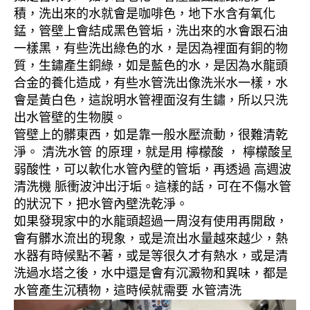
積，洗出來的水就會是咖啡色，地下水含有氧化
錳，管壁上會結成黑色管垢，洗出來的水會跟石油
一樣黑，有些洗出綠色的水，是因為裡面有銅的物
質，生鏽產生銅綠，如是藍色的水，是因為水龍頭
合金的養化造成，有些水管洗出像洗米水一樣，水
會是黃白色，這說明水管裡面沒有生鏽，所以只洗
出水管壁的生物膜。
管壁上的髒東西，如是靠一般水壓流動，很難清乾
淨。 清洗水管 的原理，就是用 檸檬酸 ， 檸檬酸呈
弱酸性，可以軟化水管內壁的管垢，再透過 高週波
清洗機 脈衝波沖出汙垢。這樣的話，可在不傷水管
的狀況下，把水管內壁洗乾淨。
如果發現家中的水龍頭超過一周沒有使用再開啟，
會有髒水流出的現象，或是流出水量越來越少，熱
水器有時候點不著，或是等很久才有熱水，或是清
洗過水塔之後，水中還是會有沉澱物和異味，都是
水管產生沉積物，這時候就需要 水管清洗