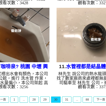
觀看次數：3428
觀看次數：332
 高周波水管清洗機，灌入
鐵鏽，如圖，本公司架起
水管，等了約15分，開啟 水
清洗機，灌入 檸檬酸 至
，啟動 螺旋波 模式，剛洗水
15分，開啟 水管清洗機 
澄澄髒水，看起來就像是柳
波 模式，剛洗水管就噴
多小時後，水管洗乾淨出水
水面上項是佈滿浮游生物
。 如是自來水，如水管老
後，水管洗乾淨出水量也
鐵鏽跟泥沙堆積，洗出來的
是自來水，如水管老化，
啡色，地下水含有氧化錳，
泥沙堆積，洗出來的水就
成黑色管垢，洗出來的水會
地下水含有氧化錳，管壁
黑，有些洗出綠色的水，是
管垢，洗出來的水會跟石
銅的物質，生鏽產生銅綠，
些洗出綠色的水，是因為
如是藍色...
質，生鏽...
咖啡泉? 桃園 中壢 興
11.
水管裡都是結晶體?
家裡出水會有顏色，本公司
林先生 說公司的熱水龍
東路 清洗水管
區 東英路 水管
 公館，進行 洗水管 作業，
找了數家廠商來處裡都無
水量偏小，本公司架起 高
司驅車至 林先生 公司，
觀看次數：3256
觀看次數：337
洗機，灌入 檸檬酸 至水
作業，檢測發現管路都是
15分，開啟 水管清洗機 ，
體，如下圖，本公司架起
波 模式，一洗水管就洗出棕
清洗機，灌入 檸檬酸 至
上一頁
1
...
28
29
30
31
...
88
下一頁
起來就像是咖啡，二個多小
15分，開啟 水管清洗機 
變乾淨出水量變大了。 如
波 模式，一洗水管就洗