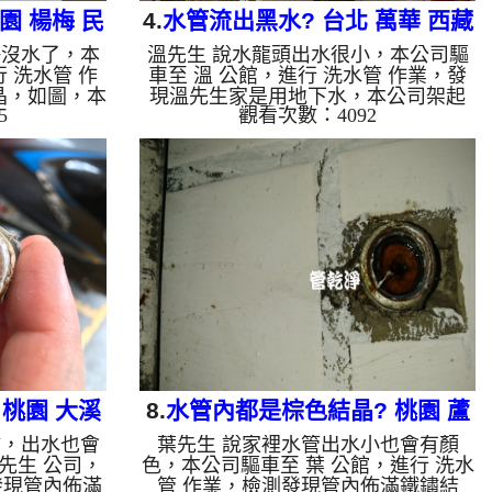
園 楊梅 民
4.
水管流出黑水? 台北 萬華 西藏
快沒水了，本
溫先生 說水龍頭出水很小，本公司驅
路 清洗水管
 洗水管 作
車至 溫 公館，進行 洗水管 作業，發
晶，如圖，本
現溫先生家是用地下水，本公司架起
5
觀看次數：4092
機，灌入 檸
高周波水管清洗機，灌入 檸檬酸 至水
，開啟 水管
管，等了約15分，開啟 水管清洗機 ，
式，一洗水管
啟動 螺旋波 模式，剛洗水管就流出黑
源不絕，兩個
水，髒水源源不絕，越洗顏色就越深，
水量恢復了。
三個多小時後，出水變乾淨出水量變大
，會產生鐵鏽
了。 如是自來水，如水管老化，會產
就會是咖啡
生鐵鏽跟泥沙堆積，洗出來的水就會是
管壁上會結成
咖啡色，地下水含有氧化錳，管壁上會
跟石油一樣
結成黑色管垢，洗出來的水會跟石油一
是因為裡面有
樣黑，有些洗出綠色的水，是因為裡面
，如是藍色的
有銅的物質，生鏽產生銅綠，如是藍色
的水，...
桃園 大溪
8.
水管內都是棕色結晶? 桃園 蘆
鏽，出水也會
葉先生 說家裡水管出水小也會有顏
水管
竹 富國路 水管清洗
先生 公司，
色，本公司驅車至 葉 公館，進行 洗水
發現管內佈滿
管 作業，檢測發現管內佈滿鐵鏽結