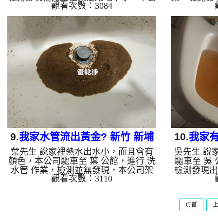
觀看次數：3084
司架起 高周波水管清洗機，灌入 檸檬
本公司架起
酸 至水管，等了約15分，開啟 水管清
檸檬酸 至
洗機 ，啟動 螺旋波 模式，剛洗水管就
管清洗機 
噴出泥水，髒水源源不絕，看起來就像
管就噴出黃
是仙草茶，四個多小時後，水管洗乾淨
橙汁，兩個
出水量恢復了。 如是自來水，如水管
量恢復了
老化，會產生鐵鏽跟泥沙堆積，洗出來
化，會產生
的水就會是咖啡色，地下水含有氧化
水就會是咖
錳，管壁上會結成黑色管垢，洗出來的
管壁上會結
水會跟石油一樣黑，有些洗出綠色的
跟石油一樣
水，是因為裡面有銅的物質，生鏽產生
因為裡面有
銅綠，如...
9.
我家水管流出黃金? 新竹 新埔
10.
我家有
葉先生 說家裡熱水出水小，而且會有
吳先生 說
九芎湖 洗水管
顏色，本公司驅車至 葉 公館，進行 洗
驅車至 吳
水管 作業，檢測並無發現，本公司架
檢測發現出
觀看次數：3110
起 高周波水管清洗機，灌入 檸檬酸 至
周波水管清
水管，等了約15分，開啟 水管清洗機
管，等了約
，啟動 螺旋波 模式，一洗水管就流出
啟動 螺旋
頁首
渾沌髒水，流理臺留下大量的黃金，如
色髒水，看
下圖，二個多小時後，出水變乾淨出水
時後，出水