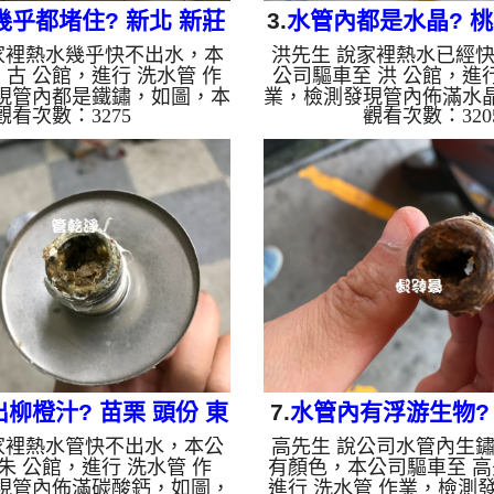
幾乎都堵住? 新北 新莊
3.
水管內都是水晶? 桃
家裡熱水幾乎快不出水，本
洪先生 說家裡熱水已經
盛街 水管清洗
豐路 洗水管
 古 公館，進行 洗水管 作
公司驅車至 洪 公館，進行
現管內都是鐵鏽，如圖，本
業，檢測發現管內佈滿水
觀看次數：3275
觀看次數：320
高周波水管清洗機，灌入 檸
公司架起 高周波水管清洗
管，等了約15分，開啟 水管
檬酸 至水管，等了約15分
啟動 螺旋波 模式，剛洗水管
清洗機 ，啟動 螺旋波 模
，髒水源源不絕，越洗就越
就噴出棕色髒水，髒水源
小時後，管路清洗乾淨出水
多小時後，出水變乾淨出
。 如是自來水，如水管老
如是自來水，如水管老化
鐵鏽跟泥沙堆積，洗出來的
跟泥沙堆積，洗出來的水
啡色，地下水含有氧化錳，
色，地下水含有氧化錳，
成黑色管垢，洗出來的水會
黑色管垢，洗出來的水會
黑，有些洗出綠色的水，是
黑，有些洗出綠色的水，
銅的物質，生鏽產生銅綠，
銅的物質，生鏽產生銅綠
如是藍...
水，是...
柳橙汁? 苗栗 頭份 東
7.
水管內有浮游生物? 
家裡熱水管快不出水，本公
高先生 說公司水管內生
民路 洗水管
員林路 清洗
朱 公館，進行 洗水管 作
有顏色，本公司驅車至 高
現管內佈滿碳酸鈣，如圖，
進行 洗水管 作業，檢測