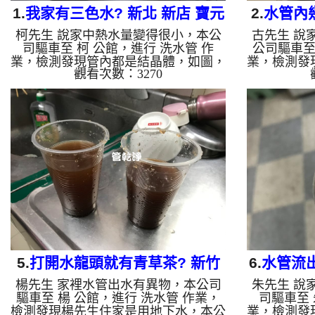
1.
我家有三色水? 新北 新店 寶元
2.
水管內
柯先生 說家中熱水量變得很小，本公
古先生 說
路 清洗水管
西
司驅車至 柯 公館，進行 洗水管 作
公司驅車至
業，檢測發現管內都是結晶體，如圖，
業，檢測發
觀看次數：3270
本公司架起 高周波水管清洗機，灌入
公司架起 
檸檬酸 至水管，等了約15分，開啟 水
檬酸 至水
管清洗機 ，啟動 螺旋波 模式，剛洗水
清洗機 ，
管就噴出髒水，越洗顏色就越深，流出
就噴出髒水
三種顏色的水，如影片，兩個多小時
髒，兩個多
後，水管洗乾淨出水量恢復正常了。
量恢復了
如是自來水，如水管老化，會產生鐵鏽
化，會產生
跟泥沙堆積，洗出來的水就會是咖啡
水就會是咖
色，地下水含有氧化錳，管壁上會結成
管壁上會結
黑色管垢，洗出來的水會跟石油一樣
跟石油一樣
黑，有些洗出綠色的水，是因為裡面有
因為裡面有
銅的物質，生...
5.
打開水龍頭就有青草茶? 新竹
6.
水管流出
楊先生 家裡水管出水有異物，本公司
朱先生 說
竹東 東昇路 水管清洗
驅車至 楊 公館，進行 洗水管 作業，
司驅車至 
檢測發現楊先生住家是用地下水，本公
業，檢測發