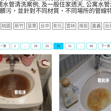
水管清洗案例, 及一般住家透天, 公寓水管
髒污，並針對不同材質、不同場所的管線
桃園
新竹
苗栗
台中
彰化
雲林
南投
嘉義
台
上一頁
1
...
28
29
30
31
...
88
下一頁