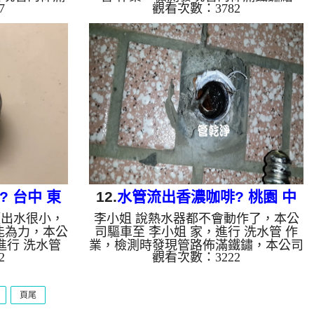
7
觀看次數：3782
 高周波水管
晶，如圖，本公司架起 高周波水管清
水管，等了約
洗機，灌入 檸檬酸 至水管，等了約15
，啟動 螺旋
分，開啟 水管清洗機 ，啟動 螺旋
出恢色髒水，
波 模式，剛洗水管就噴出棕色髒水，
，八個多小時
兩個多小時後，水管洗乾淨出水量也恢
變大了。 如
復了。 如是自來水，如水管老化，會
會產生鐵鏽跟
產生鐵鏽跟泥沙堆積，洗出來的水就會
會是咖啡色，
是咖啡色，地下水含有氧化錳，管壁上
上會結成黑色
會結成黑色管垢，洗出來的水會跟石油
油一樣黑，有
一樣黑，有些洗出綠色的水，是因為裡
裡面有銅的物
面有銅的物質，生鏽產生銅綠，如是藍
色的水，是因為...
 台中 東
12.
水管流出香濃咖啡? 桃園 中
頭出水很小，
李小姐 說熱水器都不會動作了，本公
清洗
壢 崇德三路 洗水管
能為力，本公
司驅車至 李小姐 家，進行 洗水管 作
進行 洗水管
業，檢測時發現管路佈滿鐵鏽，本公司
2
觀看次數：3222
碳酸鈣結晶
架起 高周波水管清洗機，灌入 檸檬酸
 高周波水管
至水管，等了約15分，開啟 水管清洗
水管，等了約
機 ，啟動 螺旋波 模式，一洗水管就洗
頁尾
，啟動 螺旋
出棕色鏽水，越洗顏色越濃，看起來跟
出髒水，五個
香濃咖啡一樣，兩個多小時後，水管清