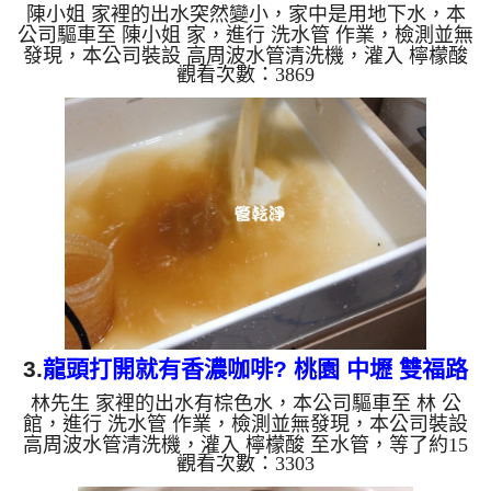
陳小姐 家裡的出水突然變小，家中是用地下水，本
水管
公司驅車至 陳小姐 家，進行 洗水管 作業，檢測並無
發現，本公司裝設 高周波水管清洗機，灌入 檸檬酸
觀看次數：3869
至水管，等了約15分，開啟 水管清洗機 ，啟動 螺旋
波 模式，剛洗水管就噴出黑色汙泥，看起來像是仙
草從水龍頭流出，非常噁心，兩個多小時後，出水變
乾淨出水量恢復了。 如是自來水，如水管老化，會
產生鐵鏽跟泥沙堆積，洗出來的水就會是咖啡色，地
下水含有氧化錳，管壁上會結成黑色管垢，洗出來的
水會跟石油一樣黑，有些洗出綠色的水，是因為裡面
有銅的物質，生鏽產...
3.
龍頭打開就有香濃咖啡? 桃園 中壢 雙福路
林先生 家裡的出水有棕色水，本公司驅車至 林 公
水管清洗
館，進行 洗水管 作業，檢測並無發現，本公司裝設
高周波水管清洗機，灌入 檸檬酸 至水管，等了約15
觀看次數：3303
分，開啟 水管清洗機 ，啟動 螺旋波 模式，剛洗水管
就流出棕色髒水，顏色越來越深，看起來跟咖啡一