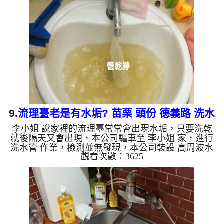
大了。 如是自來水，如水管老化，會產生鐵鏽跟泥
沙堆積，洗出來的水就會是咖啡色，地下水含有氧化
錳，管壁上會結成黑色管垢，洗出來的水會跟石油一
樣黑，有些洗出綠色的水，是因為裡面有銅的物質，
生鏽產生銅綠，如是藍色...
9.
流理臺老是有水垢? 苗栗 頭份 德義路 洗水
李小姐 說家裡的流理臺常常會出現水垢，只要洗乾
管
就後隔天又會出現，本公司驅車至 李小姐 家，進行
洗水管 作業，檢測並無發現，本公司裝設 高周波水
觀看次數：3625
管清洗機，灌入 檸檬酸 至水管，等了約15分，開啟
水管清洗機 ，啟動 螺旋波 模式，一洗水管就流出黃
色髒水，越洗顏色就越深，兩個多小時後，出水變乾
淨出水量也變大了。 如是自來水，如水管老化，會
產生鐵鏽跟泥沙堆積，洗出來的水就會是咖啡色，地
下水含有氧化錳，管壁上會結成黑色管垢，洗出來的
水會跟石油一樣黑，有些洗出綠色的水，是因為裡面