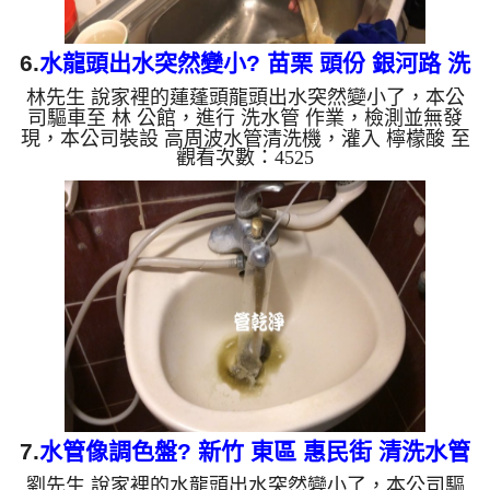
6.
水龍頭出水突然變小? 苗栗 頭份 銀河路 洗
林先生 說家裡的蓮蓬頭龍頭出水突然變小了，本公
水管
司驅車至 林 公館，進行 洗水管 作業，檢測並無發
現，本公司裝設 高周波水管清洗機，灌入 檸檬酸 至
觀看次數：4525
水管，等了約15分，開啟 水管清洗機 ，啟動 螺旋
波 模式，剛洗水管沒什麼髒水，突然顏色變深，還
掉出堆異物，兩個多小時後，出水變乾淨出水量恢復
了。 如是自來水，如水管老化，會產生鐵鏽跟泥沙
堆積，洗出來的水就會是咖啡色，地下水含有氧化
錳，管壁上會結成黑色管垢，洗出來的水會跟石油一
樣黑，有些洗出綠色的水，是因為裡面有銅的物質，
生鏽產生銅綠，如是藍色的...
7.
水管像調色盤? 新竹 東區 惠民街 清洗水管
劉先生 說家裡的水龍頭出水突然變小了，本公司驅