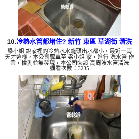
有銅的物質，生鏽產...
10.
冷熱水管都堵住? 新竹 東區 草湖街 清洗
梁小姐 說家裡的冷熱水水龍頭出水都小，最近一兩
水管
天才這樣，本公司驅車至 梁小姐 家，進行 洗水管 作
業，檢測並無發現，本公司裝設 高周波水管清洗
觀看次數：3235
機，灌入 檸檬酸 至水管，等了約15分，開啟 水管清
洗機 ，啟動 螺旋波 模式，一洗水管就流出黃色髒
水，越洗就越髒，兩個多小時後，冷熱水出水量都恢
復正常了。 如是自來水，如水管老化，會產生鐵鏽
跟泥沙堆積，洗出來的水就會是咖啡色，地下水含有
氧化錳，管壁上會結成黑色管垢，洗出來的水會跟石
油一樣黑，有些洗出綠色的水，是因為裡面有銅的物
質，生鏽產生銅綠，如是...