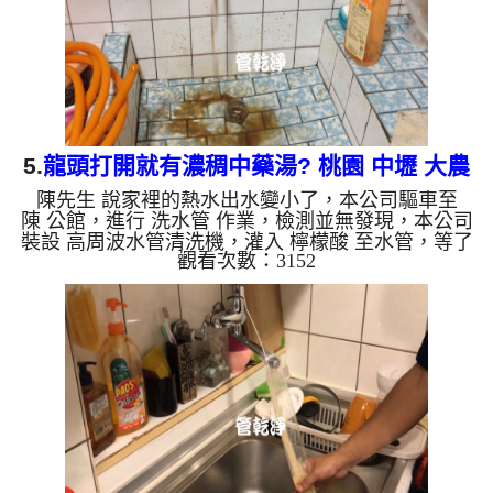
生鏽產生銅綠，如...
5.
龍頭打開就有濃稠中藥湯? 桃園 中壢 大農
陳先生 說家裡的熱水出水變小了，本公司驅車至
路 水管清洗
陳 公館，進行 洗水管 作業，檢測並無發現，本公司
裝設 高周波水管清洗機，灌入 檸檬酸 至水管，等了
觀看次數：3152
約15分，開啟 水管清洗機 ，啟動 螺旋波 模式，剛洗
水管就流出棕色髒水，看起來跟濃稠的中藥湯一樣，
兩個多小時後，出水乾淨出水量恢復了。 如是自來
水，如水管老化，會產生鐵鏽跟泥沙堆積，洗出來的
水就會是咖啡色，地下水含有氧化錳，管壁上會結成
黑色管垢，洗出來的水會跟石油一樣黑，有些洗出綠
色的水，是因為裡面有銅的物質，生鏽產生銅綠，如
是藍色的水，是因為...