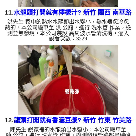
11.
水龍頭打開就有檸檬汁? 新竹 關西 南華路
洪先生 家中的熱水水龍頭出水變小，熱水器忽冷忽
水管清洗
熱的，本公司驅車至 洪 公館，進行 洗水管 作業，檢
測並無發現，本公司裝設 高周波水管清洗機，灌入
觀看次數：3229
檸檬酸 至水管，等了約15分，開啟 水管清洗機 ，啟
動 螺旋波 模式，剛洗水管就流出黃色髒水，看起來
就像是檸檬汁，兩個多小時後，熱水出水恢復正常，
熱水器正常動作了。 如是自來水，如水管老化，會
產生鐵鏽跟泥沙堆積，洗出來的水就會是咖啡色，地
下水含有氧化錳，管壁上會結成黑色管垢，洗出來的
水會跟石油一樣黑，有些洗出綠色的水，是因為裡面
有銅的物質，生鏽產...
12.
龍頭打開就有香濃豆漿? 新竹 竹東 竹美路
陳先生 說家裡的水龍頭出水變小，本公司驅車至
洗水管
陳 公館，進行 洗水管 作業，檢測發現管路都是碳酸