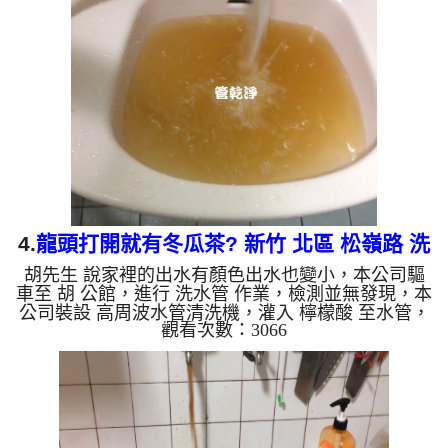
樣，兩個多小時後，出水變乾淨出水量也變大了。
如是自來水，如水管老化，會產生鐵鏽跟泥沙堆積，
洗出來的水就會是咖啡色，地下水含有氧化錳，管壁
上會結成黑色管垢，洗出來的水會跟石油一樣黑，有
些洗出綠色的水，是因為裡面有銅的物質，生鏽產生
銅綠，如是藍色的水，...
4.
龍頭打開就有冬瓜茶? 新竹 北區 松嶺路 洗
胡先生 說家裡的出水有顏色出水也變小，本公司驅
水管
車至 胡 公館，進行 洗水管 作業，檢測並無發現，本
公司裝設 高周波水管清洗機，灌入 檸檬酸 至水管，
觀看次數：3066
等了約15分，開啟 水管清洗機 ，啟動 螺旋波 模式，
剛洗水管就流出黃棕色髒水，越洗就越髒，看起來跟
冬瓜茶一樣，兩個多小時後，出水變乾淨出水量也恢
復了。 如是自來水，如水管老化，會產生鐵鏽跟泥
沙堆積，洗出來的水就會是咖啡色，地下水含有氧化
錳，管壁上會結成黑色管垢，洗出來的水會跟石油一
樣黑，有些洗出綠色的水，是因為裡面有銅的物質，