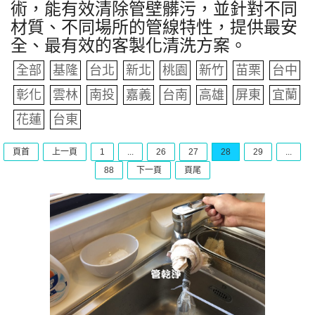
術，能有效清除管壁髒污，並針對不同
材質、不同場所的管線特性，提供最安
全、最有效的客製化清洗方案。
全部
基隆
台北
新北
桃園
新竹
苗栗
台中
彰化
雲林
南投
嘉義
台南
高雄
屏東
宜蘭
花蓮
台東
頁首
上一頁
1
...
26
27
28
29
...
88
下一頁
頁尾