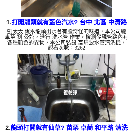
1.
打開龍頭就有藍色汽水? 台中 北區 中清路
劉太太 說水龍頭出水會有股奇怪的味道，本公司驅
洗水管
車至 劉 公館，進行 洗水管 作業，檢測發現管路內有
各種顏色的異物，本公司裝設 高周波水管清洗機，
觀看次數：3262
灌入 檸檬酸 至水管，等了約15分，開啟 水管清洗機
，啟動 螺旋波 模式，剛洗水管就劉出藍色的水，看
起來像是藍色氣泡水，下了屋主一跳，兩個多小時
後，出水變乾淨也沒有異味了。 如是自來水，如水
管老化，會產生鐵鏽跟泥沙堆積，洗出來的水就會是
咖啡色，地下水含有氧化錳，管壁上會結成黑色管
垢，洗出來的水會跟石油一樣黑，有些洗出綠色的
水，是因為裡面有銅的物質...
2.
龍頭打開就有仙草? 苗栗 卓蘭 和平路 清洗