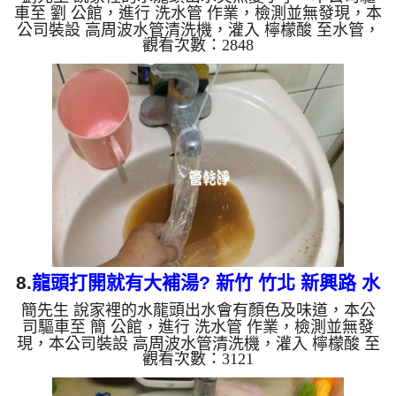
車至 劉 公館，進行 洗水管 作業，檢測並無發現，本
公司裝設 高周波水管清洗機，灌入 檸檬酸 至水管，
觀看次數：2848
等了約15分，開啟 水管清洗機 ，啟動 螺旋波 模式，
剛洗水管就流出灰色髒水，顏色越來越深，顏色也越
來越多變，有棕色、土色、灰色、綠色、藍色，看起
來就像是調色盤，兩個多小時後，出水變乾淨出水量
也變大了。 如是自來水，如水管老化，會產生鐵鏽
跟泥沙堆積，洗出來的水就會是咖啡色，地下水含有
氧化錳，管壁上會結成黑色管垢，洗出來的水會跟石
油一樣黑，有些洗...
8.
龍頭打開就有大補湯? 新竹 竹北 新興路 水
簡先生 說家裡的水龍頭出水會有顏色及味道，本公
管清洗
司驅車至 簡 公館，進行 洗水管 作業，檢測並無發
現，本公司裝設 高周波水管清洗機，灌入 檸檬酸 至
觀看次數：3121
水管，等了約15分，開啟 水管清洗機 ，啟動 螺旋
波 模式，剛洗水管就流出濃稠髒水，看起來就像是
中藥大補湯，兩個多小時後，出水變乾淨出水量也變